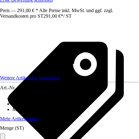
Preis — 291,00 € * Alle Preise inkl. MwSt. und ggf. zzgl.
Versandkosten pro ST
291,00 €
*
/
ST
Weitere Artikel des Verkäufers
Art.-Nr.
12583019
Grundfarbe
:
Anthrazit
Anwendungsbereich
:
Geländer
Material
:
Metall, Holz
Mehr Artikeldetails
Menge (ST)