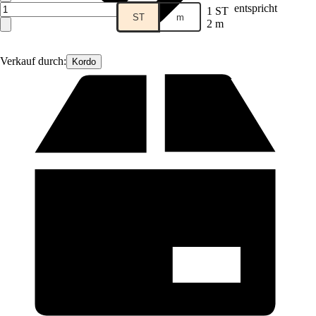
entspricht
1 ST
ST
m
2 m
Verkauf durch:
Kordo