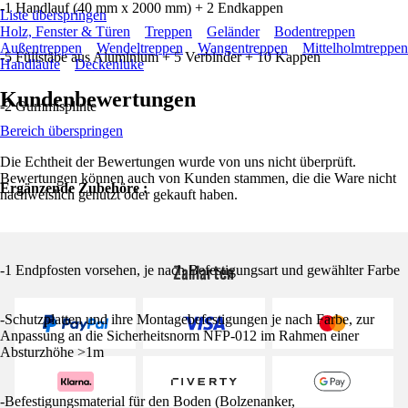
-1 Handlauf (40 mm x 2000 mm) + 2 Endkappen
Liste überspringen
Holz, Fenster & Türen
Treppen
Geländer
Bodentreppen
Außentreppen
Wendeltreppen
Wangentreppen
Mittelholmtreppen
-5 Füllstäbe aus Aluminium + 5 Verbinder + 10 Kappen
Handläufe
Deckenluke
Kundenbewertungen
-2 Gummisplinte
Bereich überspringen
Die Echtheit der Bewertungen wurde von uns nicht überprüft.
Bewertungen können auch von Kunden stammen, die die Ware nicht
Ergänzende Zubehöre :
nachweislich genutzt oder gekauft haben.
Zahlarten
-1 Endpfosten vorsehen, je nach Befestigungsart und gewählter Farbe
-Schutzplatten und ihre Montagebefestigungen je nach Farbe, zur
Anpassung an die Sicherheitsnorm NFP-012 im Rahmen einer
Absturzhöhe >1m
-Befestigungsmaterial für den Boden (Bolzenanker,