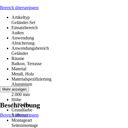
Bereich überspringen
Artikeltyp
Geländer-Set
Einsatzbereich
Außen
Anwendung
Absicherung
Anwendungsbereich
Geländer
Räume
Balkon, Terrasse
Material
Metall, Holz
Materialspezifizierung
Aluminium
Breite
Mehr anzeigen
2.000 mm
Höhe
Beschreibung
1.170 mm
Grundfarbe
Bereich überspringen
Anthrazit
Montageart
Seitenmontage