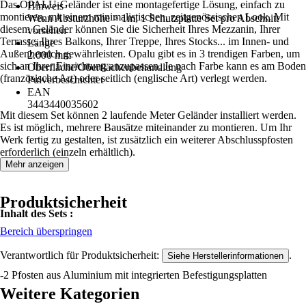
Das OPALU-Geländer ist eine montagefertige Lösung, einfach zu
Hinweis
montieren, mit einem minimalistischen, zeitgenössischen Look. Mit
Wenn Absturzhöhe > 1m, 1 Schutzplatte Set pro Abschnitt
diesem Geländer können Sie die Sicherheit Ihres Mezzanin, Ihrer
vorsehen
Terrasse, Ihres Balkons, Ihrer Treppe, Ihres Stocks... im Innen- und
Länge
Außenbereich gewährleisten. Opalu gibt es in 3 trendigen Farben, um
2.000 mm
sich an Ihrer Einrichtung anzupassen. Je nach Farbe kann es am Boden
Oberfläche/Oberflächenbehandlung
(französische Art) oder seitlich (englische Art) verlegt werden.
Pulverbeschichtet
EAN
3443440035602
Mit diesem Set können 2 laufende Meter Geländer installiert werden.
Es ist möglich, mehrere Bausätze miteinander zu montieren. Um Ihr
Werk fertig zu gestalten, ist zusätzlich ein weiterer Abschlusspfosten
erforderlich (einzeln erhältlich).
Mehr anzeigen
Produktsicherheit
Inhalt des Sets :
Bereich überspringen
Verantwortlich für Produktsicherheit:
.
Siehe Herstellerinformationen
-2 Pfosten aus Aluminium mit integrierten Befestigungsplatten
Weitere Kategorien