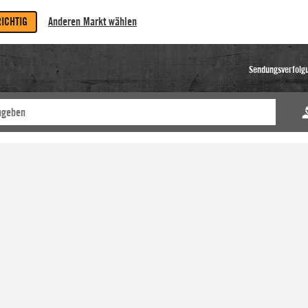
RICHTIG
Anderen Markt wählen
Sendungsverfolg