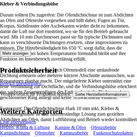
Kleber & Verbindungshülse
Darum solltest Du zugreifen: Die Ofendichtschnur ist zum Abdichten
an Ofen und Ofenrohr vorgesehen und hilft dabei, Fugen an Tür,
Korpus, Sichtfenster oder Aschekasten wieder dicht zu bekommen,
damit die Luft nur dort einströmt, wo sie für den Betrieb gebraucht
wird. Mit 10 mm Durchmesser passt sie für typische Dichtnuten und
kann so verschlissene Dichtungen ersetzen, ohne improvisieren zu
müssen. Die Hitzebeständigkeit bis 650 °C sorgt dafür, dass die
Dichtung auch bei hohen Temperaturen formstabil bleibt und ihre
Mehr anzeigen
Funktion im Innenbereich zuverlässig erfüllt.
Produktsicherheit
Mit 2 m Länge lässt sich je nach Ofenmodell eine umlaufende
Dichtung erneuern oder mehrere kürzere Abschnitte austauschen, was
Reparaturen planbar macht. Der mitgelieferte Kleber unterstützt eine
Bereich überspringen
feste Verbindung zur Dichtfläche, und die Verbindungshülse erleichtert
das saubere Zusammenfügen der Enden, damit die Dichtung als
Verantwortlich für Produktsicherheit:
.
Siehe Herstellerinformationen
geschlossener Ring anliegt und keine Schwachstelle entsteht.
Festgezurrt: Die Ofendichtschnur Hark 10 mm inkl. Kleber &
Weitere Kategorien
Verbindungshülse ist eine hitzebeständige Lösung zum gezielten
Abdichten am Ofen, damit Luftführung und Betrieb wieder kontrolliert
Liste überspringen
funktionieren.
Heizen, Klima & Lüftung
Kamine & Öfen
Ofenzubehör
Kamindichtung
Ofenrohre
Kaminzubehör
Funkenschutzplatten