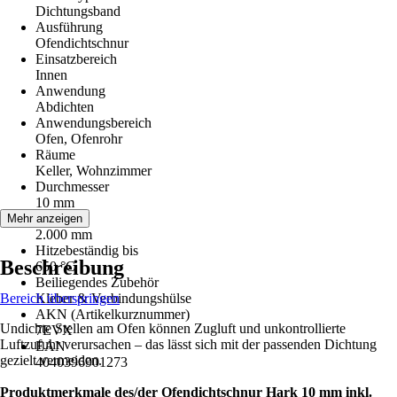
Dichtungsband
Ausführung
Ofendichtschnur
Einsatzbereich
Innen
Anwendung
Abdichten
Anwendungsbereich
Ofen, Ofenrohr
Räume
Keller, Wohnzimmer
Durchmesser
10 mm
Länge
Mehr anzeigen
2.000 mm
Hitzebeständig bis
Beschreibung
650 °C
Beiliegendes Zubehör
Bereich überspringen
Kleber & Verbindungshülse
AKN (Artikelkurznummer)
Undichte Stellen am Ofen können Zugluft und unkontrollierte
7EVX
Luftzufuhr verursachen – das lässt sich mit der passenden Dichtung
EAN
gezielt vermeiden.
4040396901273
Produktmerkmale des/der Ofendichtschnur Hark 10 mm inkl.