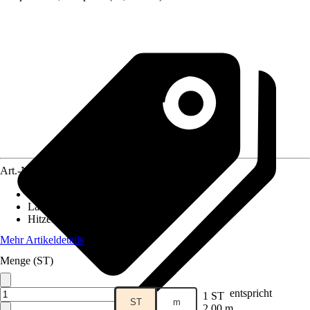
Art.-Nr.
5833320
Durchmesser
:
10 mm
Länge
:
2.000 mm
Hitzebeständig bis
:
650 °C
Mehr Artikeldetails
Menge (ST)
entspricht
1 ST
ST
m
2,00 m