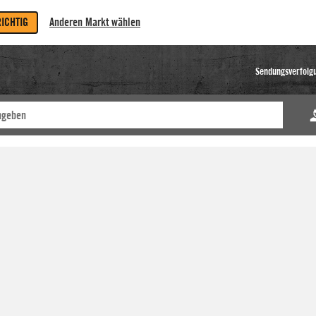
RICHTIG
Anderen Markt wählen
Sendungsverfolg