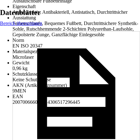
Austauschbare Fußbetteinlage
Eigenschaft
Datenblätter
Atmungsaktiv, Antibakteriell, Antistatisch, Durchtrittsicher
Ausstattung
Bereich überspringen
Fersenschlaufe, Bequemes Fußbett, Durchtrittsichere Synthetik-
Sohle, Rutschhemmende 2-Schichten Polyurethan-Laufsohle,
Gepolsterte Zunge, Ganzflächige Einlegesohle
Norm
EN ISO 20347
Materialspezifizierung
Microfaser
Gewicht
0,96 kg
Schutzklasse
Keine Schutzklasse
AKN (Artikelkurznummer)
9MEN
EAN
2007006660298, 4306517296445