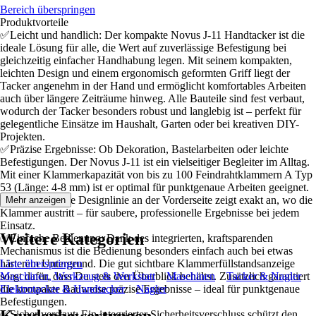
Bereich überspringen
Produktvorteile
✅Leicht und handlich: Der kompakte Novus J-11 Handtacker ist die
ideale Lösung für alle, die Wert auf zuverlässige Befestigung bei
gleichzeitig einfacher Handhabung legen. Mit seinem kompakten,
leichten Design und einem ergonomisch geformten Griff liegt der
Tacker angenehm in der Hand und ermöglicht komfortables Arbeiten
auch über längere Zeiträume hinweg. Alle Bauteile sind fest verbaut,
wodurch der Tacker besonders robust und langlebig ist – perfekt für
gelegentliche Einsätze im Haushalt, Garten oder bei kreativen DIY-
Projekten.
✅Präzise Ergebnisse: Ob Dekoration, Bastelarbeiten oder leichte
Befestigungen. Der Novus J-11 ist ein vielseitiger Begleiter im Alltag.
Mit einer Klammerkapazität von bis zu 100 Feindrahtklammern A Typ
53 (Länge: 4-8 mm) ist er optimal für punktgenaue Arbeiten geeignet.
Die gut sichtbare Designlinie an der Vorderseite zeigt exakt an, wo die
Mehr anzeigen
Klammer austritt – für saubere, professionelle Ergebnisse bei jedem
Einsatz.
Weitere Kategorien
✅Einfache Bedienung: Dank des integrierten, kraftsparenden
Mechanismus ist die Bedienung besonders einfach auch bei etwas
härterem Untergrund. Die gut sichtbare Klammerfüllstandsanzeige
Liste überspringen
sorgt dafür, dass Du stets den Überblick behältst. Zusätzlich garantiert
Maschinen, Werkzeug & Werkstatt
Maschinen
Tacker & Nagler
die kompakte Bauweise präzise Ergebnisse – ideal für punktgenaue
Elektrotacker & Handtacker
Nagler
Befestigungen.
✅Sicher verstaut: Ein integrierter Sicherheitsverschluss schützt den