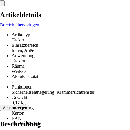
Artikeldetails
Bereich überspringen
Artikeltyp
Tacker
Einsatzbereich
Innen, Außen
Anwendung
Tackern
Räume
Werkstatt
Akkukapazität
-
Funktionen
Sicherheitsentriegelung, Klammersichtfenster
Gewicht
0,17 kg
Verpackung
Mehr anzeigen
Karton
EAN
Beschreibung
4009729082713