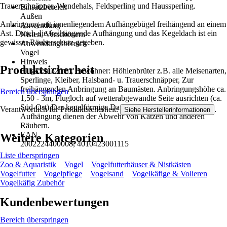
Trauerschnäpper, Wendehals, Feldsperling und Haussperling.
Einsatzbereich
Außen
Anbringung mit innenliegendem Aufhängebügel freihängend an einem
Anwendung
Ast. Durch die freihängende Aufhängung und das Kegeldach ist ein
Nisten, Verschönern
gewisser Räuberschutz gegeben.
Anwendungsbereich
Vogel
Hinweis
Produktsicherheit
Flugloch 32mm, Bewohner: Höhlenbrüter z.B. alle Meisenarten,
Sperlinge, Kleiber, Halsband- u. Trauerschnäpper, Zur
freihängenden Anbringung an Baumästen. Anbringungshöhe ca.
Bereich überspringen
1,50 - 3m, Flugloch auf wetterabgewandte Seite ausrichten (ca.
Süd-Ost) Das kegelförmige Dach und die freihängende
Verantwortlich für Produktsicherheit:
.
Siehe Herstellerinformationen
Aufhängung dienen der Abwehr von Katzen und anderen
Räubern.
EAN
Weitere Kategorien
2002224400008, 4010423001115
Liste überspringen
Zoo & Aquaristik
Vogel
Vogelfutterhäuser & Nistkästen
Vogelfutter
Vogelpflege
Vogelsand
Vogelkäfige & Volieren
Vogelkäfig Zubehör
Kundenbewertungen
Bereich überspringen