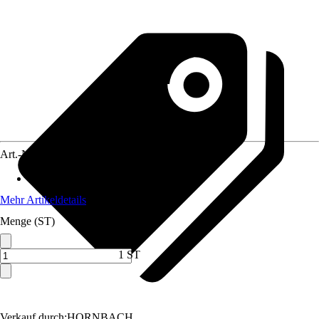
Art.-Nr.
2224400
Material
:
Verbundwerkstoff
Mehr Artikeldetails
Menge (ST)
1 ST
Verkauf durch:
HORNBACH