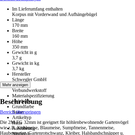
Im Lieferumfang enthalten
Korpus mit Vorderwand und Aufhängebügel
Länge
170 mm
Breite
160 mm
Höhe
350 mm
Gewicht in g
3,7 g
Gewicht in kg
3,7 kg
Hersteller
Schwegler GmbH
Material
Mehr anzeigen
Verbundwerkstoff
Materialspezifizierung
Beschreibung
Holzbeton
Grundfarbe
Bereich überspringen
Braun
Artikeltyp
Die 2M-FG 32mm ist geeignet für höhlenbewohnende Gartenvögel
Haus
wie z.B. Kohlmeise, Blaumeise, Sumpfmeise, Tannenmeise,
Ausführung
Haubenmeise, Gartenrotschwanz, Kleiber, Halsbandschnäpper u.
Nisthöhle