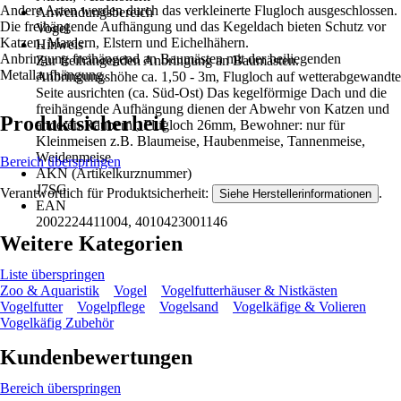
Andere Arten werden durch das verkleinerte Flugloch ausgeschlossen.
Anwendungsbereich
Die freihängende Aufhängung und das Kegeldach bieten Schutz vor
Vogel
Katzen, Mardern, Elstern und Eichelhähern.
Hinweis
Anbringung freihängend an Baumästen mit der beiliegenden
Zur freihängenden Anbringung an Baumästen.
Metallaufhängung.
Anbringungshöhe ca. 1,50 - 3m, Flugloch auf wetterabgewandte
Seite ausrichten (ca. Süd-Ost) Das kegelförmige Dach und die
freihängende Aufhängung dienen der Abwehr von Katzen und
Produktsicherheit
anderen Räubern., Flugloch 26mm, Bewohner: nur für
Kleinmeisen z.B. Blaumeise, Haubenmeise, Tannenmeise,
Weidenmeise
Bereich überspringen
AKN (Artikelkurznummer)
J7SG
Verantwortlich für Produktsicherheit:
.
Siehe Herstellerinformationen
EAN
2002224411004, 4010423001146
Weitere Kategorien
Liste überspringen
Zoo & Aquaristik
Vogel
Vogelfutterhäuser & Nistkästen
Vogelfutter
Vogelpflege
Vogelsand
Vogelkäfige & Volieren
Vogelkäfig Zubehör
Kundenbewertungen
Bereich überspringen