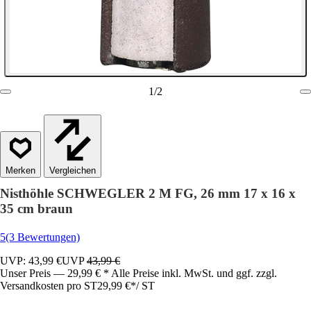
1
/
2
Vergleichen
Nisthöhle SCHWEGLER 2 M FG, 26 mm 17 x 16 x
35 cm braun
5
(3 Bewertungen)
UVP: 43,99 €
UVP
43,99 €
Unser Preis — 29,99 € * Alle Preise inkl. MwSt. und ggf. zzgl.
Versandkosten pro ST
29,99 €
*
/
ST