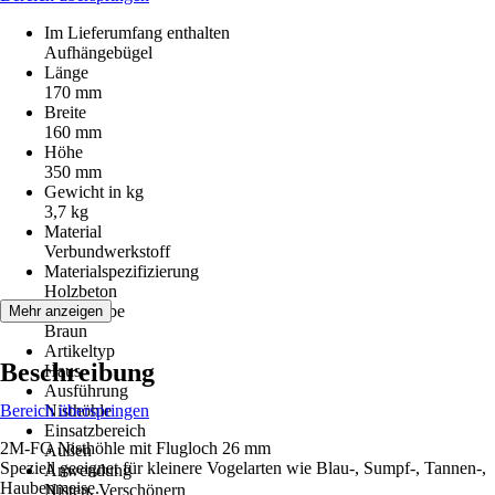
Im Lieferumfang enthalten
Aufhängebügel
Länge
170 mm
Breite
160 mm
Höhe
350 mm
Gewicht in kg
3,7 kg
Material
Verbundwerkstoff
Materialspezifizierung
Holzbeton
Grundfarbe
Mehr anzeigen
Braun
Artikeltyp
Beschreibung
Haus
Ausführung
Bereich überspringen
Nisthöhle
Einsatzbereich
2M-FG Nisthöhle mit Flugloch 26 mm
Außen
Speziell geeignet für kleinere Vogelarten wie Blau-, Sumpf-, Tannen-,
Anwendung
Haubenmeise.
Nisten, Verschönern