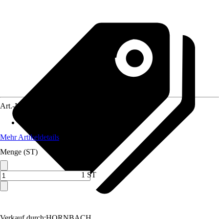
Art.-Nr.
2224411
Material
:
Verbundwerkstoff
Mehr Artikeldetails
Menge (ST)
1 ST
Verkauf durch:
HORNBACH