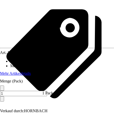
Art.-Nr.
12022842
Ausführung
:
Orga-Magnet
Materialspezifizierung
:
Neodym
Mehr Artikeldetails
Menge (Pack)
1 Pack
Verkauf durch:
HORNBACH