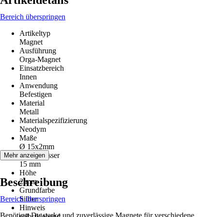
Artikeldetails
Bereich überspringen
Artikeltyp
Magnet
Ausführung
Orga-Magnet
Einsatzbereich
Innen
Anwendung
Befestigen
Material
Metall
Materialspezifizierung
Neodym
Maße
Ø 15x2mm
Durchmesser
Mehr anzeigen
15 mm
Höhe
Beschreibung
2 mm
Grundfarbe
Bereich überspringen
Silber
Hinweis
Benötigst Du starke und zuverlässige Magnete für verschiedene
selbstklebend