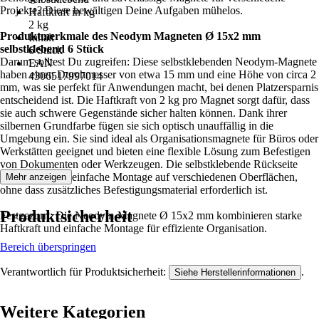
Projekte? Diese bewältigen Deine Aufgaben mühelos.
Haftkraft in kg
2 kg
Produktmerkmale des Neodym Magneten Ø 15x2 mm
Inhalt
selbstklebend 6 Stück
6 Stück
Darum solltest Du zugreifen: Diese selbstklebenden Neodym-Magnete
EAN
haben einen Durchmesser von etwa 15 mm und eine Höhe von circa 2
4306517997014
mm, was sie perfekt für Anwendungen macht, bei denen Platzersparnis
entscheidend ist. Die Haftkraft von 2 kg pro Magnet sorgt dafür, dass
sie auch schwere Gegenstände sicher halten können. Dank ihrer
silbernen Grundfarbe fügen sie sich optisch unauffällig in die
Umgebung ein. Sie sind ideal als Organisationsmagnete für Büros oder
Werkstätten geeignet und bieten eine flexible Lösung zum Befestigen
von Dokumenten oder Werkzeugen. Die selbstklebende Rückseite
ermöglicht eine einfache Montage auf verschiedenen Oberflächen,
Mehr anzeigen
ohne dass zusätzliches Befestigungsmaterial erforderlich ist.
Produktsicherheit
Festgezurrt: Die Neodym-Magnete Ø 15x2 mm kombinieren starke
Haftkraft und einfache Montage für effiziente Organisation.
Bereich überspringen
Verantwortlich für Produktsicherheit:
.
Siehe Herstellerinformationen
Weitere Kategorien