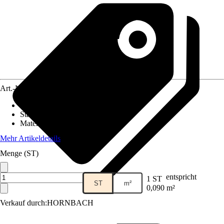
Art.-Nr.
5836667
Fliesenoberfläche
:
Matt
Stärke
:
8 mm
Material
:
Naturstein, Metall
Mehr Artikeldetails
Menge (ST)
entspricht
1 ST
ST
m²
0,090 m²
Verkauf durch:
HORNBACH