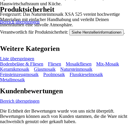
Hauswirtschaftsraum und Küche.
Produktsicherheit
Festgezurrt: Das Natursteinmosaik XSA 525 vereint hochwertige
Materialien mit einfacher Handhabung und verleiht Deinen
Bereich überspringen
Innenräumen eine stilvolle Atmosphäre.
Verantwortlich für Produktsicherheit:
.
Siehe Herstellerinformationen
Weitere Kategorien
Liste überspringen
Bodenbeläge & Fliesen
Fliesen
Mosaikfliesen
Mix-Mosaik
Keramikmosaik
Glasmosaik
Natursteinmosaik
Feinsteinzeugmosaik
Poolmosaik
Flusskieselmosaik
Metallmosaik
Kundenbewertungen
Bereich überspringen
Die Echtheit der Bewertungen wurde von uns nicht überprüft.
Bewertungen können auch von Kunden stammen, die die Ware nicht
nachweislich genutzt oder gekauft haben.