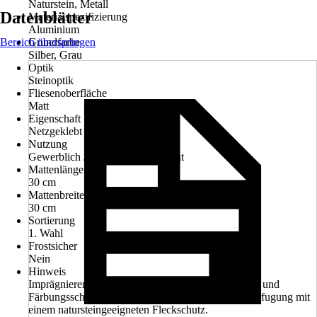
Naturstein, Metall
Datenblätter
Materialspezifizierung
Aluminium
Bereich überspringen
Grundfarbe
Silber, Grau
Optik
Steinoptik
Fliesenoberfläche
Matt
Eigenschaft
Netzgeklebt
Nutzung
Gewerblich / Objektbereich, Privat
Mattenlänge
30 cm
Mattenbreite
30 cm
Sortierung
1. Wahl
Frostsicher
Nein
Hinweis
Imprägnieren Sie die Natursteinmosaike zum Fleck- und
Färbungsschutz nach der Verlegung und vor der Verfugung mit
einem natursteingeeigneten Fleckschutz.