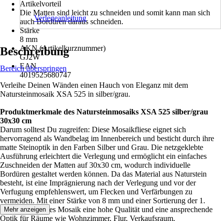
Artikelvorteil
Die Matten sind leicht zu schneiden und somit kann man sich
Verlegeanleitung
auch Bordüren daraus schneiden.
Stärke
8 mm
AKN (Artikelkurznummer)
Beschreibung
GJ2W
EAN
Bereich überspringen
4019525680747
Verleihe Deinen Wänden einen Hauch von Eleganz mit dem
Natursteinmosaik XSA 525 in silber/grau.
Produktmerkmale des Natursteinmosaiks XSA 525 silber/grau
30x30 cm
Darum solltest Du zugreifen: Diese Mosaikfliese eignet sich
hervorragend als Wandbelag im Innenbereich und besticht durch ihre
matte Steinoptik in den Farben Silber und Grau. Die netzgeklebte
Ausführung erleichtert die Verlegung und ermöglicht ein einfaches
Zuschneiden der Matten auf 30x30 cm, wodurch individuelle
Bordüren gestaltet werden können. Da das Material aus Naturstein
besteht, ist eine Imprägnierung nach der Verlegung und vor der
Verfugung empfehlenswert, um Flecken und Verfärbungen zu
vermeiden. Mit einer Stärke von 8 mm und einer Sortierung der 1.
Wahl bietet dieses Mosaik eine hohe Qualität und eine ansprechende
Mehr anzeigen
Optik für Räume wie Wohnzimmer, Flur, Verkaufsraum,