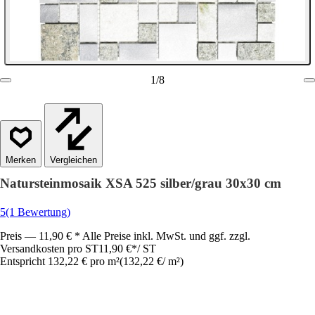
1
/
8
Vergleichen
Natursteinmosaik XSA 525 silber/grau 30x30 cm
5
(1 Bewertung)
Preis — 11,90 € * Alle Preise inkl. MwSt. und ggf. zzgl.
Versandkosten pro ST
11,90 €
*
/
ST
Entspricht 132,22 € pro m²
(
132,22 €
/
m²
)