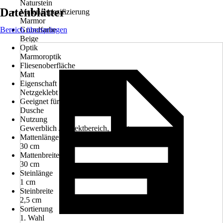
Naturstein
Datenblätter
Materialspezifizierung
Marmor
Bereich überspringen
Grundfarbe
Beige
Optik
Marmoroptik
Fliesenoberfläche
Matt
Eigenschaft
Netzgeklebt
Geeignet für
Dusche
Nutzung
Gewerblich / Objektbereich, Privat
Mattenlänge
30 cm
Mattenbreite
30 cm
Steinlänge
1 cm
Steinbreite
2,5 cm
Sortierung
1. Wahl