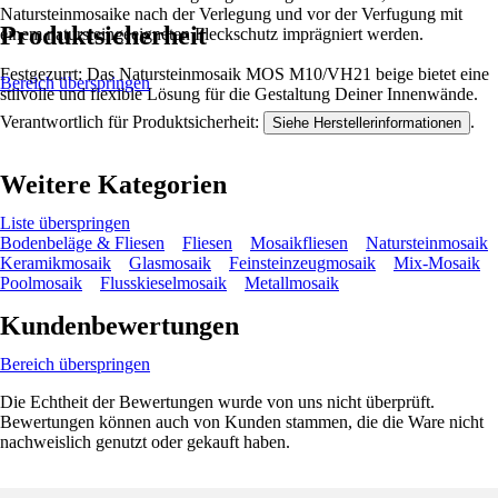
Natursteinmosaike nach der Verlegung und vor der Verfugung mit
Produktsicherheit
einem natursteingeeigneten Fleckschutz imprägniert werden.
Festgezurrt: Das Natursteinmosaik MOS M10/VH21 beige bietet eine
Bereich überspringen
stilvolle und flexible Lösung für die Gestaltung Deiner Innenwände.
Verantwortlich für Produktsicherheit:
.
Siehe Herstellerinformationen
Weitere Kategorien
Liste überspringen
Bodenbeläge & Fliesen
Fliesen
Mosaikfliesen
Natursteinmosaik
Keramikmosaik
Glasmosaik
Feinsteinzeugmosaik
Mix-Mosaik
Poolmosaik
Flusskieselmosaik
Metallmosaik
Kundenbewertungen
Bereich überspringen
Die Echtheit der Bewertungen wurde von uns nicht überprüft.
Bewertungen können auch von Kunden stammen, die die Ware nicht
nachweislich genutzt oder gekauft haben.