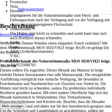
Frostsicher
Nein
Verlegeanleitung
Hinweis
Imprägnieren Sie die Natursteinmosaike zum Fleck- und
Färbungsschutz nach der Verlegung und vor der Verfugung mit
einem natursteingeeigneten Fleckschutz.
Beschreibung
Artikelvorteil
Die Matten sind leicht zu schneiden und somit kann man sich
Bereich überspringen
auch Bordüren daraus schneiden.
Stärke
Möchtest Du Deinen Wänden einen eleganten Touch verleihen? Mit
8 mm
dem Natursteinmosaik MOS M10/VH21 beige 30x30 cm gelingt Dir
AKN (Artikelkurznummer)
das mühelos.
V56C
EAN
Produktmerkmale des Natursteinmosaiks MOS M10/VH21 beige
4019525680761
30x30 cm
Darum solltest Du zugreifen: Dieses Mosaik aus Marmor in beige
verleiht Deinen Innenräumen eine edle Marmoroptik. Die netzgeklebte
Ausführung ermöglicht eine einfache Verlegung, die besonders in
Feuchträumen und Nassbereichen wie Duschen von Vorteil ist. Die
Matten sind leicht zu schneiden, sodass Du problemlos individuelle
Bordüren gestalten kannst. Mit einer matten Oberfläche fügt sich das
Mosaik harmonisch in Wohnzimmer, Flur, Verkaufsräume,
Hauswirtschaftsräume und Küchen ein. Beachte, dass die Mosaike
nicht frostsicher sind und daher nur für den Innenbereich geeignet sind.
Mehr anzeigen
Um die Schönheit und Langlebigkeit zu gewährleisten, sollten die