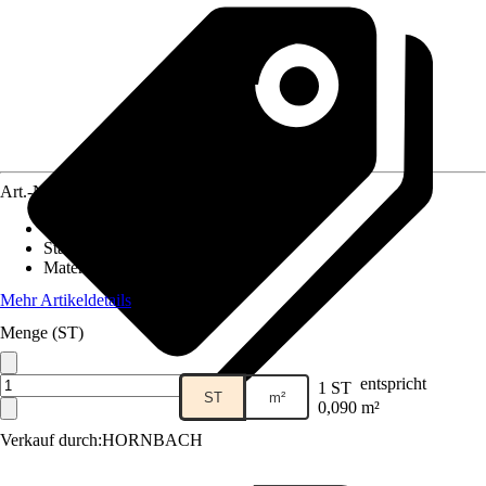
Art.-Nr.
5836567
Fliesenoberfläche
:
Matt
Stärke
:
8 mm
Material
:
Naturstein
Mehr Artikeldetails
Menge (ST)
entspricht
1 ST
ST
m²
0,090 m²
Verkauf durch:
HORNBACH