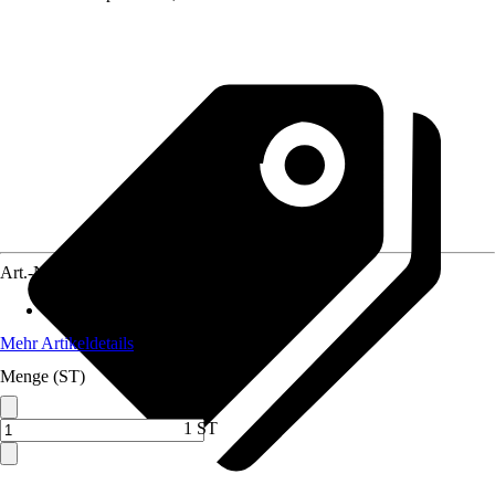
Art.-Nr.
12241358
Material
:
Keramik
Mehr Artikeldetails
Menge (ST)
1 ST