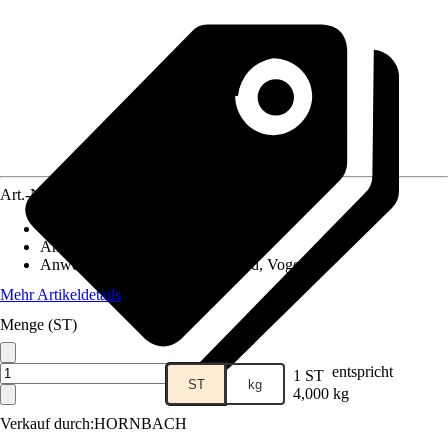
Art.-Nr.
12041285
Artikeltyp
:
Stroh
Anwendung
:
Hygiene, Mulchen
Anwendungsbereich
:
Nager, Pferd, Vogel
Mehr Artikeldetails
Menge (ST)
entspricht
1 ST
ST
kg
4,000 kg
Verkauf durch:
HORNBACH