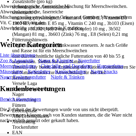
Zusatzstoffe (pro kg)
Abwechslungsreiche, faserreiche Mischung für Meerschweinchen.
technologisch: Antioxidantien
Abwechslungsreiche, faserreiche
sensorisch: 0
Mischung voller verschiedener Gräser und Gemüse. Mit essentiellem
ernährungsphysiologisch: Vitamin A 10850 IE , Vitamin D3
Vit. C zur Stärkung der
1300 IE , Vitamin E 85 mg , Vitamin C 240 mg , 3b103 (Eisen)
Abwehrkräfte und eine optimale Kondition.
108 mg , 3b202 (Jod) 2 mg , E4 (Kupfer) 10 mg , 3b502
(Mangan) 81 mg , 3b603 (Zink) 76 mg , E8 (Selen) 0,21 mg
Fütterungshinweis
Weitere Kategorien
Täglich das Futter und Trinkwasser erneuern. Je nach Größe
und Rasse ist für ein Meerschweinchen
Liste überspringen
eine durchschnittliche tägliche Futterration von 40 bis 55 g
Zoo & Aquaristik
Nager & Kleintier
Nagerfutter
angemessen. Stellen Sie auch Nature
Meerschweinfutter
Chinchilla- und Degufutter
Hamsterfutter
Timothy Hay bereit, als Ergänzung der Ration. Kombinieren Sie
Mäusefutter
Rattenfutter
Kaninchenfutter
Nager Snacks
mit Nature Snacks zur Abwechslung für das Tier.
Nager Ergänzungsfutter
Näpfe & Tränken
Hersteller
Versele Laga
Kundenbewertungen
Anwendungsbereich
Nager
Bereich überspringen
Anwendung
Füttern
Die Echtheit der Bewertungen wurde von uns nicht überprüft.
Lebensphase
Bewertungen können auch von Kunden stammen, die die Ware nicht
Alle Lebensphasen
nachweislich genutzt oder gekauft haben.
Ausführung
Trockenfutter
EAN