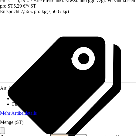
Preis — 5,29 € * Alle Preise inkl. MwSt. und ggf. zzgl. Versandkosten
pro ST
5,29 €
*
/
ST
Entspricht 7,56 € pro kg
(
7,56 €
/
kg
)
Art.-Nr.
12720528
Lebensphase
:
Alle Lebensphasen
Futtermittelart
:
Alleinfuttermittel
Mehr Artikeldetails
Menge (ST)