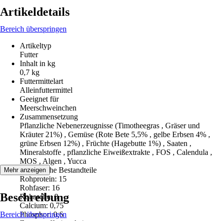
Artikeldetails
Bereich überspringen
Artikeltyp
Futter
Inhalt in kg
0,7 kg
Futtermittelart
Alleinfuttermittel
Geeignet für
Meerschweinchen
Zusammensetzung
Pflanzliche Nebenerzeugnisse (Timotheegras , Gräser und
Kräuter 21%) , Gemüse (Rote Bete 5,5% , gelbe Erbsen 4% ,
grüne Erbsen 12%) , Früchte (Hagebutte 1%) , Saaten ,
Mineralstoffe , pflanzliche Eiweißextrakte , FOS , Calendula ,
MOS , Algen , Yucca
Analytische Bestandteile
Mehr anzeigen
Rohprotein: 15
Rohfaser: 16
Beschreibung
Rohasche: 8
Calcium: 0,75
Bereich überspringen
Phosphor: 0,6