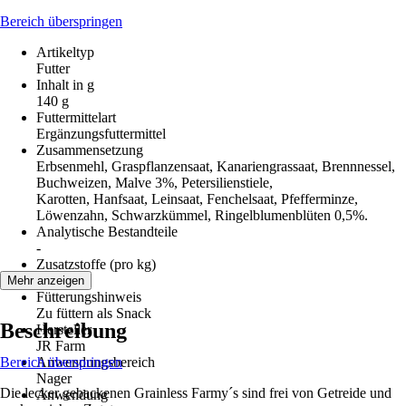
Bereich überspringen
Artikeltyp
Futter
Inhalt in g
140 g
Futtermittelart
Ergänzungsfuttermittel
Zusammensetzung
Erbsenmehl, Graspflanzensaat, Kanariengrassaat, Brennnessel,
Buchweizen, Malve 3%, Petersilienstiele,
Karotten, Hanfsaat, Leinsaat, Fenchelsaat, Pfefferminze,
Löwenzahn, Schwarzkümmel, Ringelblumenblüten 0,5%.
Analytische Bestandteile
-
Zusatzstoffe (pro kg)
-
Mehr anzeigen
Fütterungshinweis
Zu füttern als Snack
Beschreibung
Hersteller
JR Farm
Bereich überspringen
Anwendungsbereich
Nager
Die lecker gebackenen Grainless Farmy´s sind frei von Getreide und
Anwendung