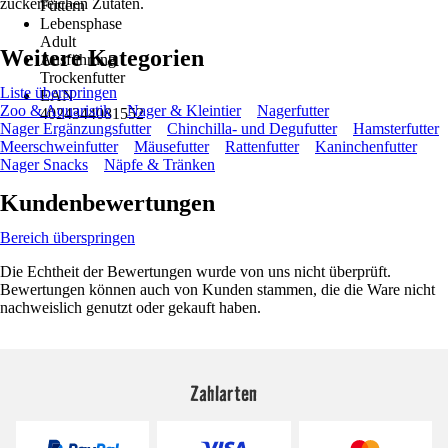
zuckerreichen Zutaten.
Füttern
Lebensphase
Adult
Weitere Kategorien
Ausführung
Trockenfutter
Liste überspringen
EAN
Zoo & Aquaristik
Nager & Kleintier
Nagerfutter
4024344081552
Nager Ergänzungsfutter
Chinchilla- und Degufutter
Hamsterfutter
Meerschweinfutter
Mäusefutter
Rattenfutter
Kaninchenfutter
Nager Snacks
Näpfe & Tränken
Kundenbewertungen
Bereich überspringen
Die Echtheit der Bewertungen wurde von uns nicht überprüft.
Bewertungen können auch von Kunden stammen, die die Ware nicht
nachweislich genutzt oder gekauft haben.
Zahlarten