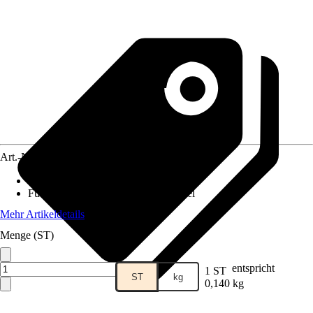
Art.-Nr.
5774123
Lebensphase
:
Adult
Futtermittelart
:
Ergänzungsfuttermittel
Mehr Artikeldetails
Menge (ST)
entspricht
1 ST
ST
kg
0,140 kg