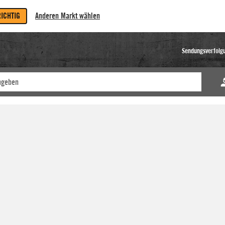
RICHTIG
Anderen Markt wählen
Sendungsverfolg