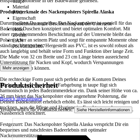
entspannte Momente in der Badewanne genießen.
Taupe
Material
Produktmerkmale des Nackenpolsters Spirella Alaska
PVC
Eigenschaft
Darum solltest Du zugreifen: Das Nackenpolster ist speziell für das
Rutschhemmende Beschichtung auf der Unterseite
Baden und Duschen konzipiert und bietet optimalen Komfort. Mit
Höhe
einer rutschhemmenden Beschichtung auf der Unterseite bleibt das
26 mm
Polster sicher an seinem Platz und sorgt für entspannte Momente ohne
EAN
ständiges Verrutschen. Hergestellt aus PVC, ist es sowohl robust als
7610583201867
auch langlebig und behält seine Form und Funktion über lange Zeit.
Die Maße von 32 cm Breite und 23 cm Länge bieten ausreichend
Unterstützung für Nacken und Kopf, wodurch Verspannungen
gelindert werden können.
Mehr anzeigen
Die rechteckige Form passt sich perfekt an die Konturen Deines
Produktsicherheit
Rückens an, und die dezente Farbgebung in taupe fügt sich
harmonisch in jedes Badezimmerdekor ein. Dank seiner Höhe von ca.
26 mm bietet das Nackenpolster eine angenehme Polsterung, die
Bereich überspringen
Deinen Badekomfort erheblich erhöht. Es lässt sich leicht reinigen und
trocknen, was die Pflege und Hygiene im Feuchtraum oder
Verantwortlich für Produktsicherheit:
.
Siehe Herstellerinformationen
Nassbereich erleichtert.
Festgezurrt: Das Nackenpolster Spirella Alaska verspricht Dir ein
bequemes und rutschfestes Badeerlebnis mit optimaler
Nackenunterstützung.