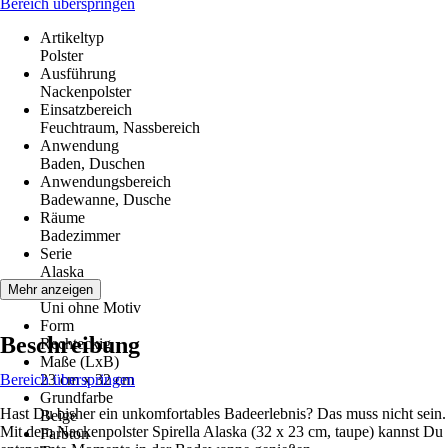
Bereich überspringen
Artikeltyp
Polster
Ausführung
Nackenpolster
Einsatzbereich
Feuchtraum, Nassbereich
Anwendung
Baden, Duschen
Anwendungsbereich
Badewanne, Dusche
Räume
Badezimmer
Serie
Alaska
Motiv
Mehr anzeigen
Uni ohne Motiv
Form
Beschreibung
Rechteckig
Maße (LxB)
Bereich überspringen
23 cm x 32 cm
Grundfarbe
Hast Du bisher ein unkomfortables Badeerlebnis? Das muss nicht sein.
Beige
Mit dem Nackenpolster Spirella Alaska (32 x 23 cm, taupe) kannst Du
Farbton