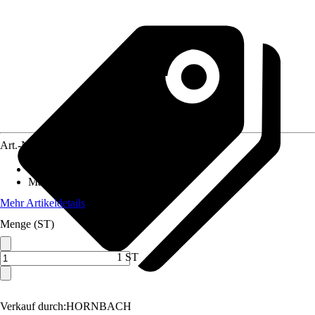
Art.-Nr.
10597787
Grundfarbe
:
Beige
Material
:
PVC
Mehr Artikeldetails
Menge (ST)
1 ST
Verkauf durch:
HORNBACH