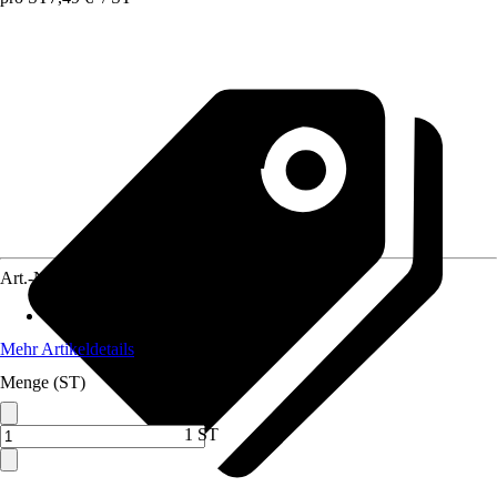
Art.-Nr.
4634082
Material
:
Kunststoff
Mehr Artikeldetails
Menge (ST)
1 ST