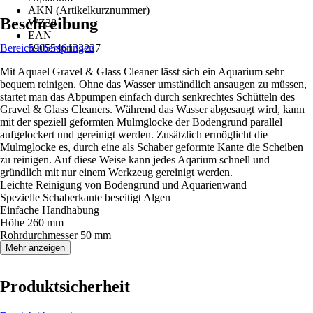
AKN (Artikelkurznummer)
Beschreibung
WZ38
EAN
Bereich überspringen
5905546133227
Mit Aquael Gravel & Glass Cleaner lässt sich ein Aquarium sehr
bequem reinigen. Ohne das Wasser umständlich ansaugen zu müssen,
startet man das Abpumpen einfach durch senkrechtes Schütteln des
Gravel & Glass Cleaners. Während das Wasser abgesaugt wird, kann
mit der speziell geformten Mulmglocke der Bodengrund parallel
aufgelockert und gereinigt werden. Zusätzlich ermöglicht die
Mulmglocke es, durch eine als Schaber geformte Kante die Scheiben
zu reinigen. Auf diese Weise kann jedes Aqarium schnell und
gründlich mit nur einem Werkzeug gereinigt werden.
Leichte Reinigung von Bodengrund und Aquarienwand
Spezielle Schaberkante beseitigt Algen
Einfache Handhabung
Höhe 260 mm
Rohrdurchmesser 50 mm
Mehr anzeigen
Produktsicherheit