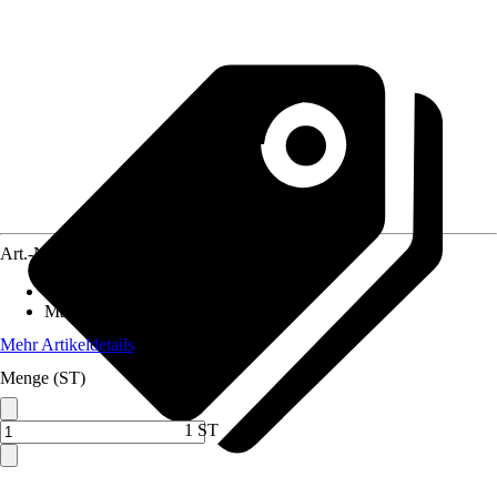
Art.-Nr.
4644008
Artikeltyp
:
Messer
Material
:
Stahl
Mehr Artikeldetails
Menge (ST)
1 ST