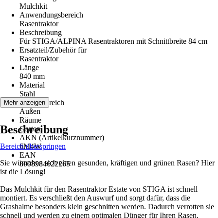
Mulchkit
Anwendungsbereich
Rasentraktor
Beschreibung
Für STIGA/ALPINA Rasentraktoren mit Schnittbreite 84 cm
Ersatzteil/Zubehör für
Rasentraktor
Länge
840 mm
Material
Stahl
Einsatzbereich
Mehr anzeigen
Außen
Räume
Beschreibung
Garten
AKN (Artikelkurznummer)
Bereich überspringen
6M4W
EAN
Sie wünschen sich einen gesunden, kräftigen und grünen Rasen? Hier
8008984622265
ist die Lösung!
Das Mulchkit für den Rasentraktor Estate von STIGA ist schnell
montiert. Es verschließt den Auswurf und sorgt dafür, dass die
Grashalme besonders klein geschnitten werden. Dadurch verrotten sie
schnell und werden zu einem optimalen Dünger für Ihren Rasen.