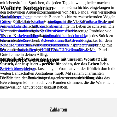
mit lebensfrohen Sprüchen, die jeden Tag ein wenig heller machen.
Weitere Kategorien
Jedes Stück dieser Kollektion erzählt eine Geschichte, eingefangen in
den liebevollen Aquarellzeichnungen von Mrs. Panda. Von verspielten
Nachtfaltern über summende Bienen bis hin zu zwitschernden Vögeln
Liste überspringen
– diese Kollektion ist eine Hommage an die Vielfalt unserer Erde und
Garten
Gartendekoration
Weihnachtsbäume & Weihnachtsdeko
vermittelt die Botschaft, die kleinen Dinge im Leben zu schätzen. Die
Adventskalender
Weihnachtsbäume
Tiermotive und lustigen Sprüche, die auf hochwertige Produkte wie
Weihnachtsbaumständer & Christbaumständer
Tassen, Kissen und Postkarten gedruckt sind, machen jedes Stück zu
Weihnachtsbeleuchtung
Weihnachtsbaumschmuck
einem idealen Geschenk oder einem besonderen Hingucker für dein
Weihnachtsdekoration
Adventskranz & Adventskerzenhalter
Zuhause. Lass dich von dieser Kollektion inspirieren und bringe mit
Weihnachtskerzen & Adventskranzkerzen
Tannenzweige
den zauberhaften Designs und Botschaften von Mr. & Mrs. Panda
Weihnachtspostkarten
HORNBACH Weihnachtswelten
Gute Laune in deinen Alltag.
Kundenbewertungen
Entdecke die Wunder des Lebens mit unserem Wombat! Ein
Spruch, der inspiriert - perfekt für jeden, der das Leben liebt.
Stell dir einen kleinen, kuscheligen Wombat vor, der fröhlich durch die
Bereich überspringen
weiten Landschaften Australiens hüpft. Mit seinem charmanten
Die Echtheit der Bewertungen wurde von uns nicht überprüft.
Lächeln und den funkelnden Augen erinnert er uns daran, dass das
Bewertungen können auch von Kunden stammen, die die Ware nicht
Leben ...
nachweislich genutzt oder gekauft haben.
Zahlarten