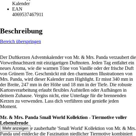
Kalender
EAN
4069537467911
Beschreibung
Bereich überspringen
Der Duftkerzen Adventskalender von Mr. & Mrs. Panda verzaubert die
Vorweihnachtszeit mit einzigartigen Duftnoten. Jeden Tag entfaltet ein
neues Aroma, wie die warmen Töne von Vanille oder der frische Duft
von Grünem Tee. Geschmückt mit den charmanten Illustrationen von
Mrs. Panda, wird dieser Kalender zum Highlight. Er misst 340 mm in
der Breite, 247 mm in der Höhe und 18 mm in der Tiefe. Die robuste
Kartonverarbeitung erlaubt flexibles Aufstellen oder Aufhängen in
deinem Zuhause. Vergiss nicht, eine Unterlage für die brennenden
Kerzen zu verwenden. Lass dich verführen und genieße jeden
Moment.
Mr. & Mrs. Panda Small World Kollektion - Tiermotive voller
Lebensfreude
Tauche ein in die zauberhafte 'Small World' Kollektion von Mr. & Mrs.
Mehr anzeigen
Panda und entdecke die Faszination niedlicher Tiermotive kombiniert