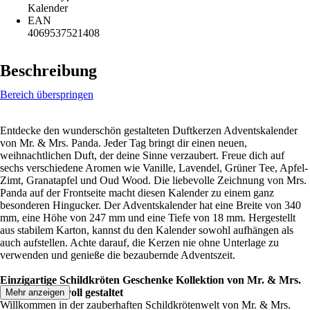
Kalender
EAN
4069537521408
Beschreibung
Bereich überspringen
Entdecke den wunderschön gestalteten Duftkerzen Adventskalender
von Mr. & Mrs. Panda. Jeder Tag bringt dir einen neuen,
weihnachtlichen Duft, der deine Sinne verzaubert. Freue dich auf
sechs verschiedene Aromen wie Vanille, Lavendel, Grüner Tee, Apfel-
Zimt, Granatapfel und Oud Wood. Die liebevolle Zeichnung von Mrs.
Panda auf der Frontseite macht diesen Kalender zu einem ganz
besonderen Hingucker. Der Adventskalender hat eine Breite von 340
mm, eine Höhe von 247 mm und eine Tiefe von 18 mm. Hergestellt
aus stabilem Karton, kannst du den Kalender sowohl aufhängen als
auch aufstellen. Achte darauf, die Kerzen nie ohne Unterlage zu
verwenden und genieße die bezaubernde Adventszeit.
Einzigartige Schildkröten Geschenke Kollektion von Mr. & Mrs.
Panda - Liebevoll gestaltet
Mehr anzeigen
Willkommen in der zauberhaften Schildkrötenwelt von Mr. & Mrs.