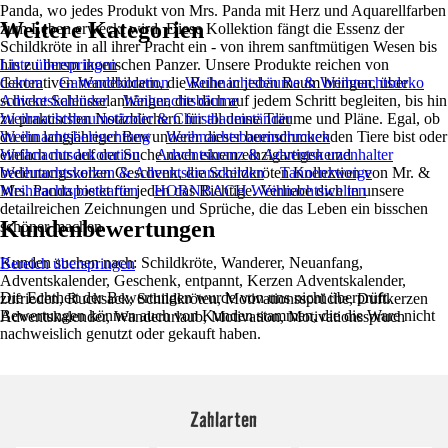
Panda, wo jedes Produkt von Mrs. Panda mit Herz und Aquarellfarben
Weitere Kategorien
zum Leben erweckt wird. Diese Kollektion fängt die Essenz der
Schildkröte in all ihrer Pracht ein - von ihrem sanftmütigen Wesen bis
hin zu ihrem ikonischen Panzer. Unsere Produkte reichen von
Liste überspringen
dekorativen Wandbildern, die Ruhe in jeden Raum bringen, über
Garten
Gartendekoration
Weihnachtsbäume & Weihnachtsdeko
schicke Schlüsselanhänger, die dich auf jedem Schritt begleiten, bis hin
Adventskalender
Weihnachtsbäume
zu praktischen Notizbüchern für all deine Träume und Pläne. Egal, ob
Weihnachtsbaumständer & Christbaumständer
du ein langjähriger Bewunderer dieser beeindruckenden Tiere bist oder
Weihnachtsbeleuchtung
Weihnachtsbaumschmuck
einfach nur auf der Suche nach einem einzigartigen und
Weihnachtsdekoration
Adventskranz & Adventskerzenhalter
bedeutungsvollen Geschenk, die Schildkröten Kollektion von Mr. &
Weihnachtskerzen & Adventskranzkerzen
Tannenzweige
Mrs. Panda bietet für jeden das Richtige. Verliebe dich in unsere
Weihnachtspostkarten
HORNBACH Weihnachtswelten
detailreichen Zeichnungen und Sprüche, die das Leben ein bisschen
Kundenbewertungen
schöner machen.
Kunden suchen nach: Schildkröte, Wanderer, Neuanfang,
Bereich überspringen
Adventskalender, Geschenk, entpannt, Kerzen Adventskalender,
Die Echtheit der Bewertungen wurde von uns nicht überprüft.
zufrieden, Rucksack, Schildkröten, Motivationssprüche, Duftkerzen
Bewertungen können auch von Kunden stammen, die die Ware nicht
Adventskalender, Wanderurlaub, Motivation, Motivationsspruch
nachweislich genutzt oder gekauft haben.
Zahlarten