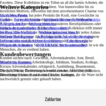
Facetten. Diese Kollektion ist ein Tribut an all die harten Arbeiter, die
Weitere Kategorien
ihren Beruf mit Leidenschaft ausüben. Von humorvollen bis zu
herzlichen Motiven, entworfen mit dem unverkennbaren Charme von
Mr. & Mrs. Panda, hat jedes Produkt die Kraft, eine Geschichte zu
Liste überspringen
erzählen. Sei es als Abschiedsgeschenk für einen scheidenden
Garten
Gartendekoration
Weihnachtsbäume & Weihnachtsdeko
Kollegen, zur Anerkennung eines besonderen Berufsjubiläums oder
Adventskalender
Weihnachtsbäume
einfach als symbolisches Dankeschön – diese Kollektion trifft immer
Weihnachtsbaumständer & Christbaumständer
ins Herz. Die Vielfalt der Produkte garantiert, dass für jeden Anlass
Weihnachtsbeleuchtung
Weihnachtsbaumschmuck
und jede Berufsgruppe das Richtige dabei ist, ob für die engagierte
Weihnachtsdekoration
Adventskranz & Adventskerzenhalter
Lehrerin, den einfallsreichen Architekten oder die fürsorgliche
Weihnachtskerzen & Adventskranzkerzen
Tannenzweige
Pflegekraft. Schenken Sie ein Lächeln, das so unermüdlich ist wie die
Weihnachtspostkarten
HORNBACH Weihnachtswelten
Menschen, die es verdient haben.
Kundenbewertungen
Kunden suchen nach: Geschenk, Adventskalender, Amt, Beruf,
Mitarbeiter, Beamter, Arbeitskollege, Jubiläum, Studium, Kollege,
Bereich überspringen
Kerzen Adventskalender, erfolgreich, Ausbildung, Beamtentum,
Die Echtheit der Bewertungen wurde von uns nicht überprüft.
Bürojob, Firma, Duftkerzen Adventskalender, Abschied, Schenken,
Bewertungen können auch von Kunden stammen, die die Ware nicht
öffentlicher Dienst, Dankeschön, Rente, Kollegin, ...
nachweislich genutzt oder gekauft haben.
Zahlarten