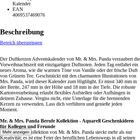
Kalender
EAN
4069537469076
Beschreibung
Bereich überspringen
Der Duftkerzen Adventskalender von Mr. & Mrs. Panda verzaubert die
Vorweihnachtszeit mit einzigartigen Duftnoten. Jeden Tag entfaltet ein
neues Aroma, wie die warmen Töne von Vanille oder der frische Duft
von Grünem Tee. Geschmückt mit den charmanten Illustrationen von
Mrs. Panda, wird dieser Kalender zum Highlight. Er misst 340 mm in
der Breite, 247 mm in der Höhe und 18 mm in der Tiefe. Die robuste
Kartonverarbeitung erlaubt flexibles Aufstellen oder Aufhängen in
deinem Zuhause. Vergiss nicht, eine Unterlage für die brennenden
Kerzen zu verwenden. Lass dich verführen und genieße jeden
Moment.
Mr. & Mrs. Panda Berufe Kollektion - Aquarell Geschenkideen
für Kollegen und Freunde
In der Berufe Kollektion von Mr. & Mrs. Panda steckt mehr als nur
Mehr anzeigen
Kreativität; es ist eine Feier des beruflichen Lebenswegs in all seinen