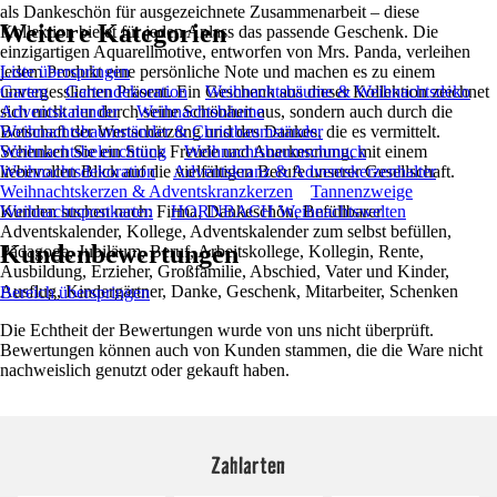
als Dankeschön für ausgezeichnete Zusammenarbeit – diese
Weitere Kategorien
Kollektion bietet für jeden Anlass das passende Geschenk. Die
einzigartigen Aquarellmotive, entworfen von Mrs. Panda, verleihen
jedem Produkt eine persönliche Note und machen es zu einem
Liste überspringen
unvergesslichen Präsent. Ein Geschenk aus dieser Kollektion zeichnet
Garten
Gartendekoration
Weihnachtsbäume & Weihnachtsdeko
sich nicht nur durch seine Schönheit aus, sondern auch durch die
Adventskalender
Weihnachtsbäume
Botschaft der Wertschätzung und des Dankes, die es vermittelt.
Weihnachtsbaumständer & Christbaumständer
Schenken Sie ein Stück Freude und Anerkennung, mit einem
Weihnachtsbeleuchtung
Weihnachtsbaumschmuck
liebevollen Blick auf die vielfältigen Berufe unserer Gesellschaft.
Weihnachtsdekoration
Adventskranz & Adventskerzenhalter
Weihnachtskerzen & Adventskranzkerzen
Tannenzweige
Kunden suchen nach: Firma, Dankeschön, Befüllbarer
Weihnachtspostkarten
HORNBACH Weihnachtswelten
Adventskalender, Kollege, Adventskalender zum selbst befüllen,
Kundenbewertungen
Pädagoge, Jubiläum, Beruf, Arbeitskollege, Kollegin, Rente,
Ausbildung, Erzieher, Großfamilie, Abschied, Vater und Kinder,
Ausflug, Kindergärtner, Danke, Geschenk, Mitarbeiter, Schenken
Bereich überspringen
Die Echtheit der Bewertungen wurde von uns nicht überprüft.
Bewertungen können auch von Kunden stammen, die die Ware nicht
nachweislich genutzt oder gekauft haben.
Zahlarten