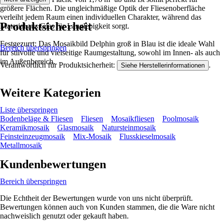
größere Flächen. Die ungleichmäßige Optik der Fliesenoberfläche
verleiht jedem Raum einen individuellen Charakter, während das
Produktsicherheit
Material aus Glas für Langlebigkeit sorgt.
Festgezurrt: Das Mosaikbild Delphin groß in Blau ist die ideale Wahl
Bereich überspringen
für stilvolle und vielseitige Raumgestaltung, sowohl im Innen- als auch
im Außenbereich.
Verantwortlich für Produktsicherheit:
.
Siehe Herstellerinformationen
Weitere Kategorien
Liste überspringen
Bodenbeläge & Fliesen
Fliesen
Mosaikfliesen
Poolmosaik
Keramikmosaik
Glasmosaik
Natursteinmosaik
Feinsteinzeugmosaik
Mix-Mosaik
Flusskieselmosaik
Metallmosaik
Kundenbewertungen
Bereich überspringen
Die Echtheit der Bewertungen wurde von uns nicht überprüft.
Bewertungen können auch von Kunden stammen, die die Ware nicht
nachweislich genutzt oder gekauft haben.