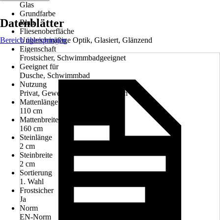
Glas
Grundfarbe
Datenblätter
Blau
Fliesenoberfläche
Bereich überspringen
Ungleichmäßige Optik, Glasiert, Glänzend
Eigenschaft
Frostsicher, Schwimmbadgeeignet
Geeignet für
Dusche, Schwimmbad
Nutzung
Privat, Gewerblich / Objektbereich
Mattenlänge
110 cm
Mattenbreite
160 cm
Steinlänge
2 cm
Steinbreite
2 cm
Sortierung
1. Wahl
Frostsicher
Ja
Norm
EN-Norm