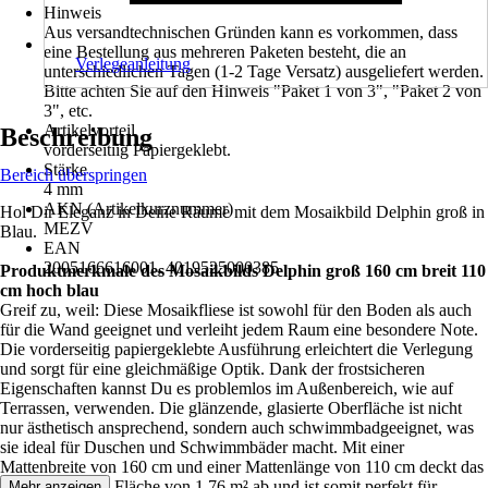
Hinweis
Aus versandtechnischen Gründen kann es vorkommen, dass
eine Bestellung aus mehreren Paketen besteht, die an
Verlegeanleitung
unterschiedlichen Tagen (1-2 Tage Versatz) ausgeliefert werden.
Bitte achten Sie auf den Hinweis "Paket 1 von 3", "Paket 2 von
3", etc.
Artikelvorteil
Beschreibung
vorderseitiig Papiergeklebt.
Stärke
Bereich überspringen
4 mm
AKN (Artikelkurznummer)
Hol Dir Eleganz in Deine Räume mit dem Mosaikbild Delphin groß in
MEZV
Blau.
EAN
2005166616001, 4019525000385
Produktmerkmale des Mosaikbilds Delphin groß 160 cm breit 110
cm hoch blau
Greif zu, weil: Diese Mosaikfliese ist sowohl für den Boden als auch
für die Wand geeignet und verleiht jedem Raum eine besondere Note.
Die vorderseitig papiergeklebte Ausführung erleichtert die Verlegung
und sorgt für eine gleichmäßige Optik. Dank der frostsicheren
Eigenschaften kannst Du es problemlos im Außenbereich, wie auf
Terrassen, verwenden. Die glänzende, glasierte Oberfläche ist nicht
nur ästhetisch ansprechend, sondern auch schwimmbadgeeignet, was
sie ideal für Duschen und Schwimmbäder macht. Mit einer
Mattenbreite von 160 cm und einer Mattenlänge von 110 cm deckt das
Mosaikbild eine Fläche von 1,76 m² ab und ist somit perfekt für
Mehr anzeigen