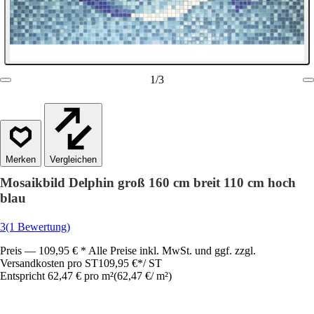
1
/
3
Vergleichen
Mosaikbild Delphin groß 160 cm breit 110 cm hoch
blau
3
(1 Bewertung)
Preis — 109,95 € * Alle Preise inkl. MwSt. und ggf. zzgl.
Versandkosten pro ST
109,95 €
*
/
ST
Entspricht 62,47 € pro m²
(
62,47 €
/
m²
)