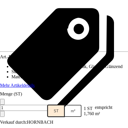
Art.-Nr.
5166616
Fliesenoberfläche
:
Ungleichmäßige Optik, Glasiert, Glänzend
Stärke
:
4 mm
Material
:
Glas
Mehr Artikeldetails
Menge (ST)
entspricht
1 ST
ST
m²
1,760 m²
Verkauf durch:
HORNBACH