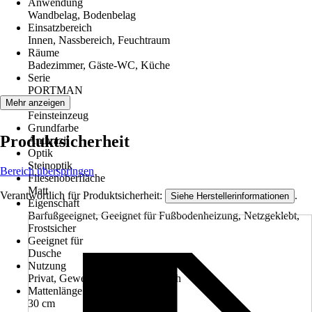
Anwendung
Wandbelag, Bodenbelag
Einsatzbereich
Innen, Nassbereich, Feuchtraum
Räume
Badezimmer, Gäste-WC, Küche
Serie
PORTMAN
Material
Mehr anzeigen
Feinsteinzeug
Grundfarbe
Produktsicherheit
Anthrazit
Optik
Steinoptik
Bereich überspringen
Fliesenoberfläche
Matt
Verantwortlich für Produktsicherheit:
.
Siehe Herstellerinformationen
Eigenschaft
Barfußgeeignet, Geeignet für Fußbodenheizung, Netzgeklebt,
Frostsicher
Geeignet für
Dusche
Nutzung
Privat, Gewerblich / Objektbereich
Mattenlänge
30 cm