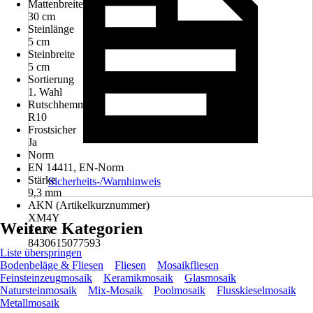
Mattenbreite
30 cm
Steinlänge
5 cm
Steinbreite
5 cm
Sortierung
1. Wahl
Rutschhemmung
R10
Frostsicher
Ja
Norm
EN 14411, EN-Norm
Stärke
Sicherheits-/Warnhinweis
9,3 mm
AKN (Artikelkurznummer)
XM4Y
Weitere Kategorien
EAN
8430615077593
Liste überspringen
Bodenbeläge & Fliesen
Fliesen
Mosaikfliesen
Feinsteinzeugmosaik
Keramikmosaik
Glasmosaik
Natursteinmosaik
Mix-Mosaik
Poolmosaik
Flusskieselmosaik
Metallmosaik