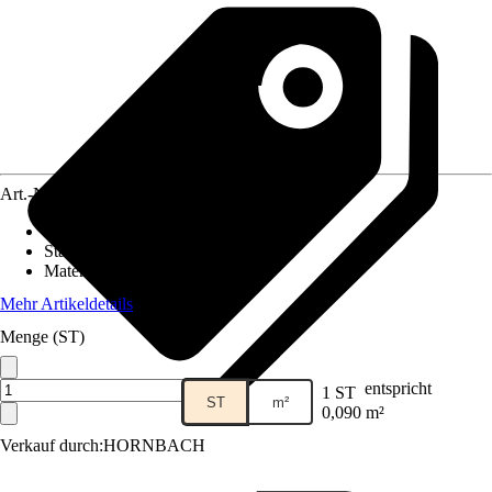
Art.-Nr.
5835934
Fliesenoberfläche
:
Matt
Stärke
:
9,3 mm
Material
:
Feinsteinzeug
Mehr Artikeldetails
Menge (ST)
entspricht
1 ST
ST
m²
0,090 m²
Verkauf durch:
HORNBACH