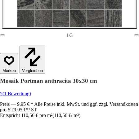
1
/
3
Vergleichen
Mosaik Portman anthracita 30x30 cm
5
(1 Bewertung)
Preis — 9,95 € * Alle Preise inkl. MwSt. und ggf. zzgl. Versandkosten
pro ST
9,95 €
*
/
ST
Entspricht 110,56 € pro m²
(
110,56 €
/
m²
)