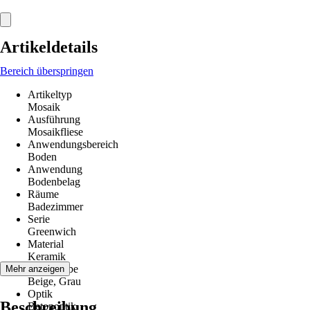
Artikeldetails
Bereich überspringen
Artikeltyp
Mosaik
Ausführung
Mosaikfliese
Anwendungsbereich
Boden
Anwendung
Bodenbelag
Räume
Badezimmer
Serie
Greenwich
Material
Keramik
Grundfarbe
Mehr anzeigen
Beige, Grau
Optik
Beschreibung
Betonoptik