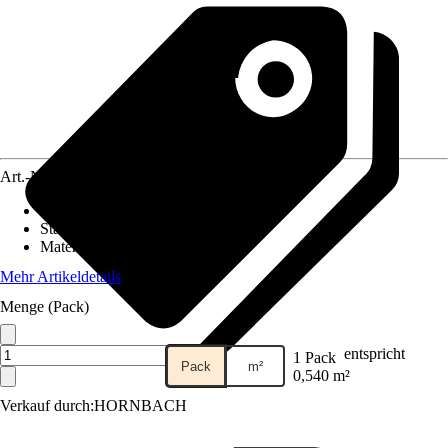
Art.-Nr.
10308406
Fliesenoberfläche
:
Matt
Stärke
:
10 mm
Material
:
Keramik
Mehr Artikeldetails
Menge (Pack)
entspricht
1 Pack
Pack
m²
0,540 m²
Verkauf durch:
HORNBACH