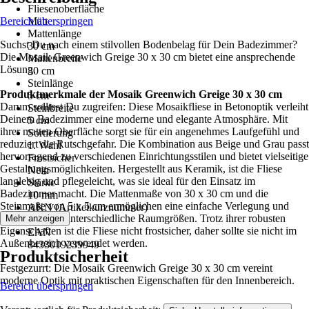
Fliesenoberfläche
Bereich überspringen
Matt
Mattenlänge
Suchst Du nach einem stilvollen Bodenbelag für Dein Badezimmer?
30 cm
Die Mosaik Greenwich Greige 30 x 30 cm bietet eine ansprechende
Mattenbreite
Lösung.
30 cm
Steinlänge
Produktmerkmale der Mosaik Greenwich Greige 30 x 30 cm
5 cm
Darum solltest Du zugreifen: Diese Mosaikfliese in Betonoptik verleiht
Steinbreite
Deinem Badezimmer eine moderne und elegante Atmosphäre. Mit
5 cm
ihrer matten Oberfläche sorgt sie für ein angenehmes Laufgefühl und
Sortierung
reduziert die Rutschgefahr. Die Kombination aus Beige und Grau passt
1. Wahl
hervorragend zu verschiedenen Einrichtungsstilen und bietet vielseitige
Frostsicher
Gestaltungsmöglichkeiten. Hergestellt aus Keramik, ist die Fliese
Nein
langlebig und pflegeleicht, was sie ideal für den Einsatz im
Stärke
Badezimmer macht. Die Mattenmaße von 30 x 30 cm und die
10 mm
Steinmaße von 5 x 5 cm ermöglichen eine einfache Verlegung und
AKN (Artikelkurznummer)
Anpassung an unterschiedliche Raumgrößen. Trotz ihrer robusten
Mehr anzeigen
JNZ8
Eigenschaften ist die Fliese nicht frostsicher, daher sollte sie nicht im
EAN
Außenbereich verwendet werden.
8433019239949
Produktsicherheit
Festgezurrt: Die Mosaik Greenwich Greige 30 x 30 cm vereint
moderne Optik mit praktischen Eigenschaften für den Innenbereich.
Bereich überspringen