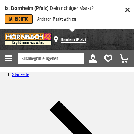
Ist
Bornheim (Pfalz)
Dein richtiger Markt?
JA, RICHTIG
Anderen Markt wählen
Bornheim (Pfalz)
Startseite