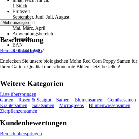
Inhalt reicht für ca.
1 Stück
Erntezeit
September, Juni, Juli, August
Aussaatzeit
Mehr anzeigen
Mai, März, April
Anwendungsbereich
Beschreibung
Ziergarten
EAN
Bereich überspringen
8711441159067
Entdecken Sie unsere biologischen Mohn Red Corn Poppy Samen für
Ihren Garten. Qualität und schöne rote Blüten. Jetzt bestellen!
Weitere Kategorien
Liste überspringen
Garten
Rasen & Saatgut
Samen
Blumensamen
Gemüsesamen
Kräutersamen
Salatsamen
Microgreens
Blumenwiesensamen
Zierpflanzensamen
Kundenbewertungen
Bereich überspringen