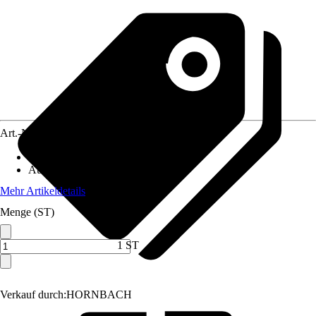
Art.-Nr.
5800324
Artikeltyp
:
Riegel
Ausführung
:
Möbelriegel
Mehr Artikeldetails
Menge (ST)
1 ST
Verkauf durch:
HORNBACH