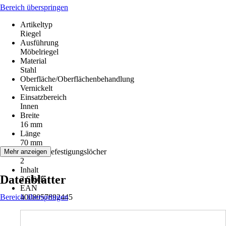
Bereich überspringen
Artikeltyp
Riegel
Ausführung
Möbelriegel
Material
Stahl
Oberfläche/Oberflächenbehandlung
Vernickelt
Einsatzbereich
Innen
Breite
16 mm
Länge
70 mm
Anzahl Befestigungslöcher
Mehr anzeigen
2
Inhalt
Datenblätter
2 Stück
EAN
Bereich überspringen
4008057892445