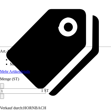
Art.-Nr.
5675477
Ausführung
:
Möbelknopf
Material
:
Holz
Mehr Artikeldetails
Menge (ST)
1 ST
Verkauf durch:
HORNBACH