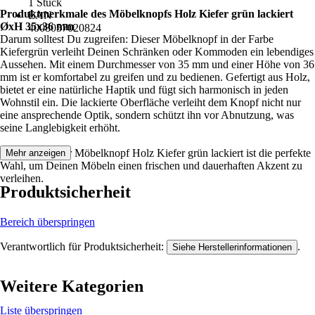
1 Stück
Produktmerkmale des Möbelknopfs Holz Kiefer grün lackiert
EAN
ØxH 35x36 mm
4008057020824
Darum solltest Du zugreifen: Dieser Möbelknopf in der Farbe
Kiefergrün verleiht Deinen Schränken oder Kommoden ein lebendiges
Aussehen. Mit einem Durchmesser von 35 mm und einer Höhe von 36
mm ist er komfortabel zu greifen und zu bedienen. Gefertigt aus Holz,
bietet er eine natürliche Haptik und fügt sich harmonisch in jeden
Wohnstil ein. Die lackierte Oberfläche verleiht dem Knopf nicht nur
eine ansprechende Optik, sondern schützt ihn vor Abnutzung, was
seine Langlebigkeit erhöht.
Festgezurrt: Der Möbelknopf Holz Kiefer grün lackiert ist die perfekte
Mehr anzeigen
Wahl, um Deinen Möbeln einen frischen und dauerhaften Akzent zu
verleihen.
Produktsicherheit
Bereich überspringen
Verantwortlich für Produktsicherheit:
.
Siehe Herstellerinformationen
Weitere Kategorien
Liste überspringen