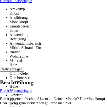
Bereich überspringen
Artikeltyp
Knopf
Ausführung
Möbelknopf
Einsatzbereich
Innen
Anwendung
Betätigung
Anwendungsbereich
Möbel, Schrank, Tür
Räume
Wohnräume
Material
Holz
Farbton
Mehr anzeigen
Grün, Kiefer
Durchmesser
Beschreibung
35 mm
Höhe
Bereich überspringen
36 mm
Gewicht
Bereit für einen frischen Akzent an Deinen Möbeln? Der Möbelknopf
20 g
Holz Kiefer grün lackiert bringt Farbe ins Spiel.
Inhalt