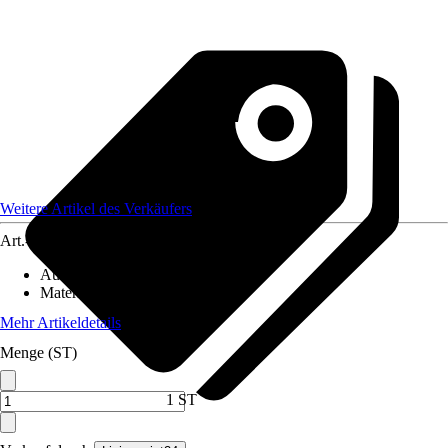
Weitere Artikel des Verkäufers
Art.-Nr.
12621227
Ausführung
:
Möbelgriff
Material
:
Holz
Mehr Artikeldetails
Menge (ST)
1 ST