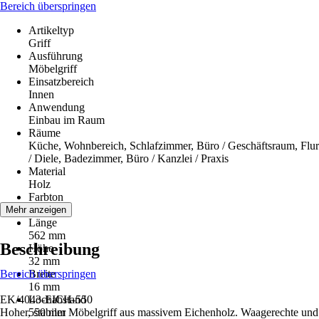
Bereich überspringen
Artikeltyp
Griff
Ausführung
Möbelgriff
Einsatzbereich
Innen
Anwendung
Einbau im Raum
Räume
Küche, Wohnbereich, Schlafzimmer, Büro / Geschäftsraum, Flur
/ Diele, Badezimmer, Büro / Kanzlei / Praxis
Material
Holz
Farbton
Eiche
Mehr anzeigen
Länge
562 mm
Beschreibung
Höhe
32 mm
Bereich überspringen
Breite
16 mm
EK/4043-EICH-550
Lochabstand
Hoher, stabiler Möbelgriff aus massivem Eichenholz. Waagerechte und
550 mm