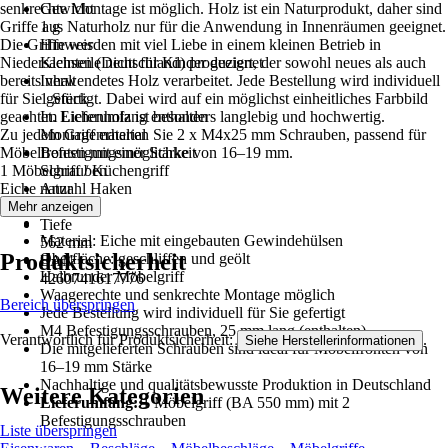
senkrechte Montage ist möglich. Holz ist ein Naturprodukt, daher sind
Gewicht
Griffe aus Naturholz nur für die Anwendung in Innenräumen geeignet.
1 g
Die Griffe werden mit viel Liebe in einem kleinen Betrieb in
Hinweis
Niedersachsen (Deutschland) produziert, der sowohl neues als auch
Kleinteile nicht für Kinder geeignet
bereits verwendetes Holz verarbeitet. Jede Bestellung wird individuell
Inhalt
für Sie gefertigt. Dabei wird auf ein möglichst einheitliches Farbbild
1 Stück
geachtet. Eichenholz ist besonders langlebig und hochwertig.
Im Lieferumfang enthalten
Zu jedem Griff erhalten Sie 2 x M4x25 mm Schrauben, passend für
Montagematerial
Möbelfronten mit einer Stärke von 16–19 mm.
Befestigungsmöglichkeit
1 Möbelgriff / Küchengriff
Schrauben
Eiche natur
Anzahl Haken
1 Stück
Mehr anzeigen
Tiefe
Material: Eiche mit eingebauten Gewindehülsen
562 mm
Produktsicherheit
Oberfläche: geschliffen und geölt
EAN
Halbrunder Möbelgriff
4260741617776
Waagerechte und senkrechte Montage möglich
Bereich überspringen
Jede Bestellung wird individuell für Sie gefertigt
M4 Befestigungsschrauben, 25 mm lang (enthalten)
Verantwortlich für Produktsicherheit:
.
Siehe Herstellerinformationen
Die mitgelieferten Schrauben sind ideal für Möbelfronten von
16–19 mm Stärke
Nachhaltige und qualitätsbewusste Produktion in Deutschland
Weitere Kategorien
Lieferumfang:
1 Möbelgriff (BA 550 mm) mit 2
Befestigungsschrauben
Liste überspringen