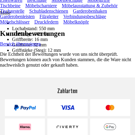
Eisenwaren
Beschläge
Möbelbeschläge
Möbelgriffe
Tischbeine
Möbelscharniere
Möbelausstattung & Zubehör
Tischgestelle
Schubladenschienen
Garderobenhaken
Maße
Garderobenleisten
Filzgleiter
Verbindungsbeschläge
Möbelschlösser
Druckfedern
Möbelknöpfe
Lochabstand: 550 mm
Kundenbewertungen
Grifflänge: 562 mm
Griffbreite: 16 mm
Bereich überspringen
Griffhöhe: 32 mm
Griffstärke (Steg): 12 mm
Die Echtheit der Bewertungen wurde von uns nicht überprüft.
Bewertungen können auch von Kunden stammen, die die Ware nicht
nachweislich genutzt oder gekauft haben.
Zahlarten