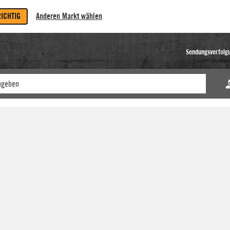
RICHTIG
Anderen Markt wählen
Sendungsverfolg