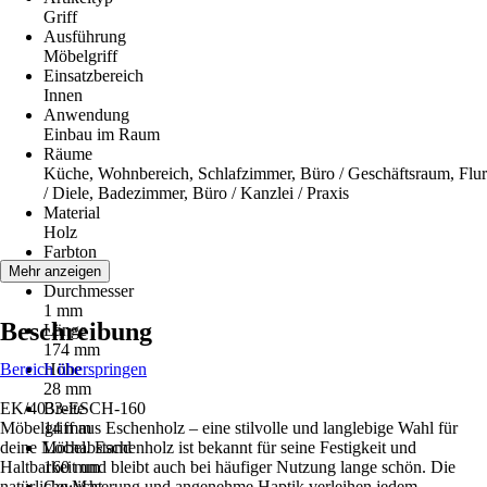
Griff
Ausführung
Möbelgriff
Einsatzbereich
Innen
Anwendung
Einbau im Raum
Räume
Küche, Wohnbereich, Schlafzimmer, Büro / Geschäftsraum, Flur
/ Diele, Badezimmer, Büro / Kanzlei / Praxis
Material
Holz
Farbton
Braun
Mehr anzeigen
Durchmesser
1 mm
Beschreibung
Länge
174 mm
Bereich überspringen
Höhe
28 mm
EK/4033-ESCH-160
Breite
Möbelgriff aus Eschenholz – eine stilvolle und langlebige Wahl für
14 mm
deine Möbel. Eschenholz ist bekannt für seine Festigkeit und
Lochabstand
Haltbarkeit und bleibt auch bei häufiger Nutzung lange schön. Die
160 mm
natürliche Maserung und angenehme Haptik verleihen jedem
Gewicht