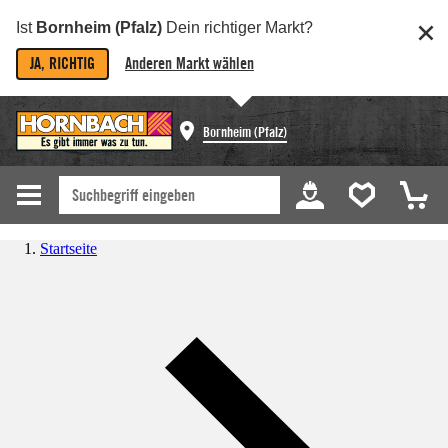
Ist
Bornheim (Pfalz)
Dein richtiger Markt?
JA, RICHTIG
Anderen Markt wählen
Bornheim (Pfalz)
Startseite