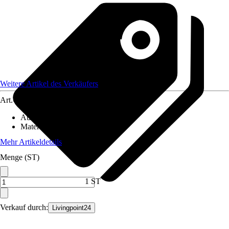
Weitere Artikel des Verkäufers
Art.-Nr.
12621050
Ausführung
:
Möbelgriff
Material
:
Holz
Mehr Artikeldetails
Menge (ST)
1 ST
Verkauf durch:
Livingpoint24