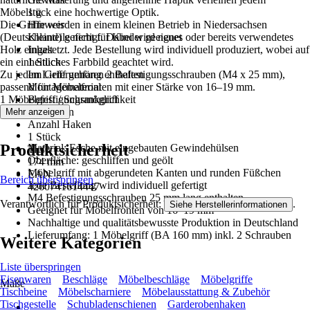
Möbelstück eine hochwertige Optik.
1 g
Die Griffe werden in einem kleinen Betrieb in Niedersachsen
Hinweis
(Deutschland) gefertigt. Dabei wird neues oder bereits verwendetes
Kleinteile nicht für Kinder geeignet
Holz eingesetzt. Jede Bestellung wird individuell produziert, wobei auf
Inhalt
ein einheitliches Farbbild geachtet wird.
1 Stück
Zu jedem Griff gehören 2 Befestigungsschrauben (M4 x 25 mm),
Im Lieferumfang enthalten
passend für Möbelfronten mit einer Stärke von 16–19 mm.
Montagematerial
1 Möbelgriff / Schrankgriff
Befestigungsmöglichkeit
Esche natur
Schrauben
Mehr anzeigen
Anzahl Haken
1 Stück
Produktsicherheit
Material: Esche mit eingebauten Gewindehülsen
Tiefe
Oberfläche: geschliffen und geölt
174 mm
Möbelgriff mit abgerundeten Kanten und runden Füßchen
EAN
Bereich überspringen
Jede Bestellung wird individuell gefertigt
4260741614447
M4 Befestigungsschrauben 25 mm lang enthalten
Verantwortlich für Produktsicherheit:
.
Siehe Herstellerinformationen
Geeignet für Möbelfronten von 16–19 mm
Nachhaltige und qualitätsbewusste Produktion in Deutschland
Lieferumfang: 1 Möbelgriff (BA 160 mm) inkl. 2 Schrauben
Weitere Kategorien
Liste überspringen
Eisenwaren
Beschläge
Möbelbeschläge
Möbelgriffe
Maße
Tischbeine
Möbelscharniere
Möbelausstattung & Zubehör
Tischgestelle
Schubladenschienen
Garderobenhaken