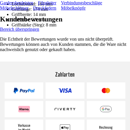
Garderobenleisten
Filzgleiter
Verbindungsbeschläge
Lochabstand: 160 mm
Möbelschlösser
Druckfedern
Möbelknöpfe
Grifflänge: 174 mm
Griffbreite: 14 mm
Kundenbewertungen
Griffhöhe: 28 mm
Griffstärke (Steg): 8 mm
Bereich überspringen
Die Echtheit der Bewertungen wurde von uns nicht überprüft.
Bewertungen können auch von Kunden stammen, die die Ware nicht
nachweislich genutzt oder gekauft haben.
Zahlarten