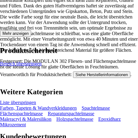
Innenräume konzipiert und eignet sich ideal zum Reparieren, Glätten
und Füllen. Dank des guten Haftvermögens haftet sie zuverlässig auf
verschiedenen Untergründen wie Gipskarton, Beton, Putz und Stein.
Die weiße Farbe sorgt für eine neutrale Basis, die leicht überstrichen
werden kann. Vor der Anwendung sollte der Untergrund trocken,
tragfähig und frei von Trennmitteln sein, um optimale Ergebnisse zu
erzielen. Die Spachtelmasse ist schleifbar, was eine glatte Oberfläche
Mehr anzeigen
ermöglicht. Mit einer Verarbeitungszeit von etwa 40 Minuten und einer
Trockendauer von einem Tag ist die Anwendung schnell und effizient.
Produktsicherheit
Der Inhalt von 5 kg bietet ausreichend Material für größere Flächen.
Festgezurrt: Die MODULAN 302 Fliesen- und Flächenspachtelmasse
Bereich überspringen
ist die ideale Lösung für glatte Oberflächen in Feuchträumen.
Verantwortlich für Produktsicherheit:
.
Siehe Herstellerinformationen
Weitere Kategorien
Liste überspringen
Farben, Tapeten & Wandverkleidungen
Spachtelmasse
Flächenspachtelmasse
Reparaturspachtelmasse
Maleracryl & Malersilikon
Holzspachtelmasse
Epoxidharz
Mikrozement
Kundenbewertungen