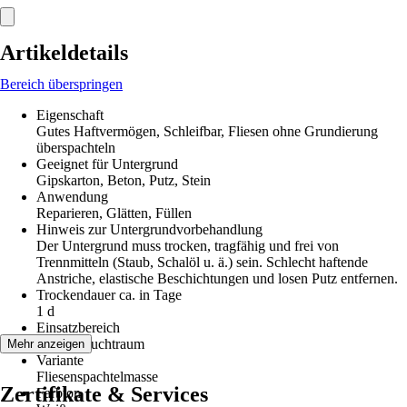
Artikeldetails
Bereich überspringen
Eigenschaft
Gutes Haftvermögen, Schleifbar, Fliesen ohne Grundierung
überspachteln
Geeignet für Untergrund
Gipskarton, Beton, Putz, Stein
Anwendung
Reparieren, Glätten, Füllen
Hinweis zur Untergrundvorbehandlung
Der Untergrund muss trocken, tragfähig und frei von
Trennmitteln (Staub, Schalöl u. ä.) sein. Schlecht haftende
Anstriche, elastische Beschichtungen und losen Putz entfernen.
Trockendauer ca. in Tage
1 d
Einsatzbereich
Innen, Feuchtraum
Mehr anzeigen
Variante
Fliesenspachtelmasse
Zertifikate & Services
Farbton