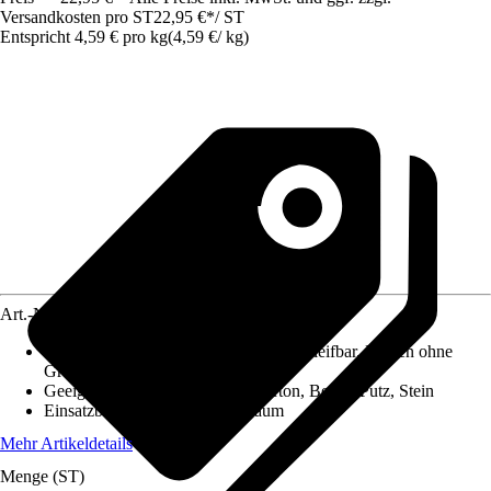
Versandkosten pro ST
22,95 €
*
/
ST
Entspricht 4,59 € pro kg
(
4,59 €
/
kg
)
Art.-Nr.
12506012
Eigenschaft
:
Gutes Haftvermögen, Schleifbar, Fliesen ohne
Grundierung überspachteln
Geeignet für Untergrund
:
Gipskarton, Beton, Putz, Stein
Einsatzbereich
:
Innen, Feuchtraum
Mehr Artikeldetails
Menge (ST)