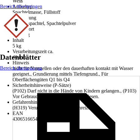
Weiß
Bereich überspringen
Artikeltyp
Spachtelmasse, Füllstoff
Ausführung
Flächenspachtel, Spachtelpulver
Signalwort
Achtung
Inhalt
5 kg
Verarbeitungszeit ca.
Datenblätter
40 min
Hinweis
Bereich überspringen
nicht für Nasszellen oder den dauerhaften kontakt mit Wasser
geeignet., Grundierung mittels Tiefengrund., Für
Oberflächengüten Q1 bis Q4
Sicherheitshinweise (P-Sätze)
(P102) Darf nicht in die Hände von Kindern gelangen., (P103)
Vor Gebrauch Kennzeichnungsetikett lesen.
Gefahrenhinweise (H-Sätze)
(H319) Verursacht schwere Augenreizung.
EAN
4306516654840