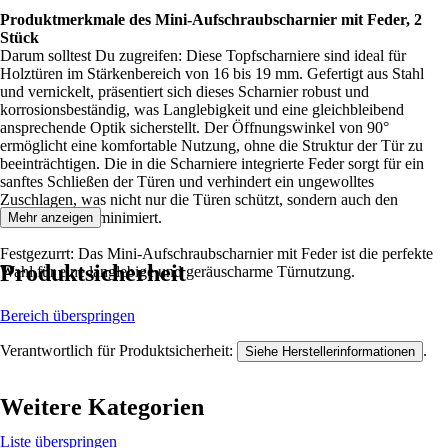
Produktmerkmale des Mini-Aufschraubscharnier mit Feder, 2
Stück
Darum solltest Du zugreifen: Diese Topfscharniere sind ideal für
Holztüren im Stärkenbereich von 16 bis 19 mm. Gefertigt aus Stahl
und vernickelt, präsentiert sich dieses Scharnier robust und
korrosionsbeständig, was Langlebigkeit und eine gleichbleibend
ansprechende Optik sicherstellt. Der Öffnungswinkel von 90°
ermöglicht eine komfortable Nutzung, ohne die Struktur der Tür zu
beeinträchtigen. Die in die Scharniere integrierte Feder sorgt für ein
sanftes Schließen der Türen und verhindert ein ungewolltes
Zuschlagen, was nicht nur die Türen schützt, sondern auch den
Geräuschpegel minimiert.
Mehr anzeigen
Festgezurrt: Das Mini-Aufschraubscharnier mit Feder ist die perfekte
Produktsicherheit
Wahl für eine langlebige und geräuscharme Türnutzung.
Bereich überspringen
Verantwortlich für Produktsicherheit:
.
Siehe Herstellerinformationen
Weitere Kategorien
Liste überspringen