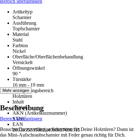
Bereich überspringen
Artikeltyp
Scharnier
Ausführung
Topfscharnier
Material
Stahl
Farbton
Nickel
Oberfläche/Oberflächenbehandlung
Vernickelt
Öffnungswinkel
90 °
Türstärke
16 mm - 19 mm
Anwendungsbereich
Mehr anzeigen
Holztüren
Inhalt
Beschreibung
2 Stück
AKN (Artikelkurznummer)
Bereich überspringen
SXHC
EAN
Brauchst Du zuverlässige Scharniere für Deine Holztüren? Dann ist
2003895335002, 4008057090315
das Mini-Aufschraubscharnier mit Feder genau richtig für Dich.