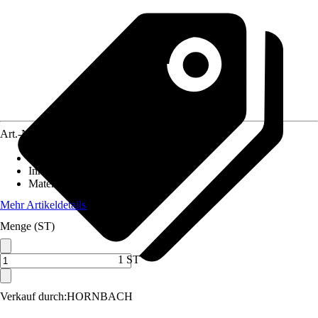
Art.-Nr.
3895335
Ausführung
:
Topfscharnier
Inhalt
:
2 Stück
Material
:
Stahl
Mehr Artikeldetails
Menge (ST)
1 ST
Verkauf durch:
HORNBACH