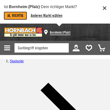
Ist
Bornheim (Pfalz)
Dein richtiger Markt?
JA, RICHTIG
Anderen Markt wählen
Bornheim (Pfalz)
Startseite