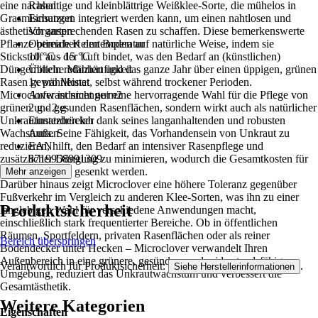
eine nachhaltige und kleinblättrige Weißklee-Sorte, die mühelos in
Rasen
Grasmischungen integriert werden kann, um einen nahtlosen und
Einsatzort
ästhetisch ansprechenden Rasen zu schaffen. Diese bemerkenswerte
Vorgarten
Pflanze bereichert den Boden auf natürliche Weise, indem sie
Optimale Keimtemperatur
Stickstoff aus der Luft bindet, was den Bedarf an (künstlichen)
10 °C - 15 °C
Düngemitteln reduziert und das ganze Jahr über einen üppigen, grünen
Übliche Mähhäufigkeit
Rasen gewährleistet, selbst während trockener Perioden.
1x pro Monat
Microclover ist nicht nur eine hervorragende Wahl für die Pflege von
Aufwandsmenge/m2
grünen und gesunden Rasenflächen, sondern wirkt auch als natürlicher
2 g - 2 g
Unkrautunterdrücker dank seines langanhaltenden und robusten
Einsatzbereich
Wachstums. Seine Fähigkeit, das Vorhandensein von Unkraut zu
Außen
reduzieren, hilft, den Bedarf an intensiver Rasenpflege und
EAN
zusätzlicher Düngung zu minimieren, wodurch die Gesamtkosten für
8719958991309
die Rasenpflege gesenkt werden.
Mehr anzeigen
Darüber hinaus zeigt Microclover eine höhere Toleranz gegenüber
Fußverkehr im Vergleich zu anderen Klee-Sorten, was ihn zu einer
Produktsicherheit
langlebigen Wahl für verschiedene Anwendungen macht,
einschließlich stark frequentierter Bereiche. Ob in öffentlichen
Räumen, Sportfeldern, privaten Rasenflächen oder als reiner
Bereich überspringen
Bodendecker unter Hecken – Microclover verwandelt Ihren
Außenbereich in eine grünere, gesündere und widerstandsfähigere
Verantwortlich für Produktsicherheit:
.
Siehe Herstellerinformationen
Umgebung, reduziert das Unkrautwachstum und verbessert die
Gesamtästhetik.
Weitere Kategorien
Eigenschaften