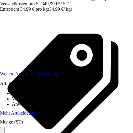
Versandkosten pro ST
349,99 €
*
/
ST
Entspricht 34,99 € pro kg
(
34,99 €
/
kg
)
Weitere Artikel des Verkäufers
Art.-Nr.
12513160
Artikeltyp
:
Samen
Variante
:
Kleerasen
Anwendung
:
Rasenneuanlage
Mehr Artikeldetails
Menge (ST)