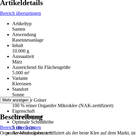
Artikeldetails
Bereich überspringen
Artikeltyp
Samen
Anwendung
Rasenneuanlage
Inhalt
10.000 g
Aussaatzeit
März
Ausreichend für Flächengröße
5.000 m²
Variante
Kleerasen
Standort
Sonne
Enthaltene Gräser
Mehr anzeigen
100 % reiner Organifer Mikroklee (NAK-zertifiziert)
Eigenschaft
Beschreibung
Schnellkeimend
Optimale Schnitthöhe
Bereich überspringen
5 cm - 5 cm
Organifer Microclover, zertifiziert als der beste Klee auf dem Markt, ist
Anwendungsbereich