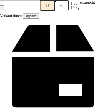
entspricht
1 ST
ST
kg
10 kg
Verkauf durch:
Organifer