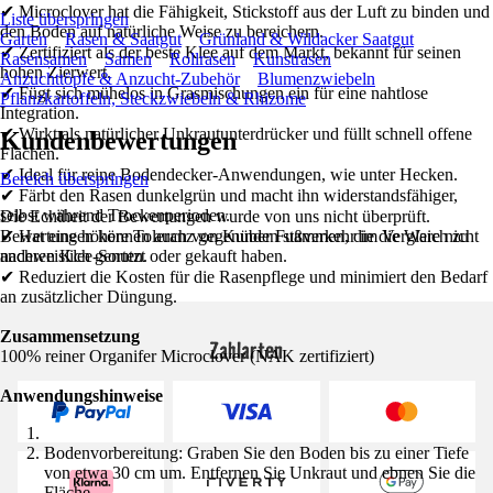
✔ Microclover hat die Fähigkeit, Stickstoff aus der Luft zu binden und
Liste überspringen
den Boden auf natürliche Weise zu bereichern.
Garten
Rasen & Saatgut
Grünland & Wildacker Saatgut
✔ Zertifiziert als der beste Klee auf dem Markt, bekannt für seinen
Rasensamen
Samen
Rollrasen
Kunstrasen
hohen Zierwert.
Anzuchttöpfe & Anzucht-Zubehör
Blumenzwiebeln
✔ Fügt sich mühelos in Grasmischungen ein für eine nahtlose
Pflanzkartoffeln, Steckzwiebeln & Rhizome
Integration.
✔ Wirkt als natürlicher Unkrautunterdrücker und füllt schnell offene
Kundenbewertungen
Flächen.
✔ Ideal für reine Bodendecker-Anwendungen, wie unter Hecken.
Bereich überspringen
✔ Färbt den Rasen dunkelgrün und macht ihn widerstandsfähiger,
selbst während Trockenperioden.
Die Echtheit der Bewertungen wurde von uns nicht überprüft.
Bewertungen können auch von Kunden stammen, die die Ware nicht
✔ Hat eine höhere Toleranz gegenüber Fußverkehr im Vergleich zu
nachweislich genutzt oder gekauft haben.
anderen Klee-Sorten.
✔ Reduziert die Kosten für die Rasenpflege und minimiert den Bedarf
an zusätzlicher Düngung.
Zusammensetzung
Zahlarten
100% reiner Organifer Microclover (NAK zertifiziert)
Anwendungshinweise
Bodenvorbereitung: Graben Sie den Boden bis zu einer Tiefe
von etwa 30 cm um. Entfernen Sie Unkraut und ebnen Sie die
Fläche.