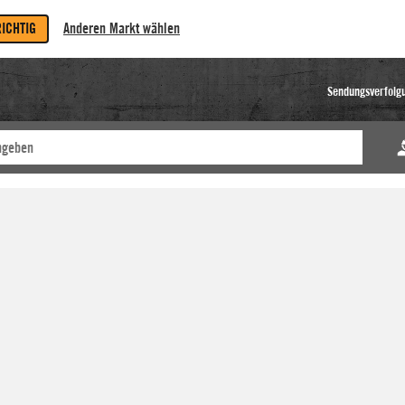
RICHTIG
Anderen Markt wählen
Sendungsverfolg