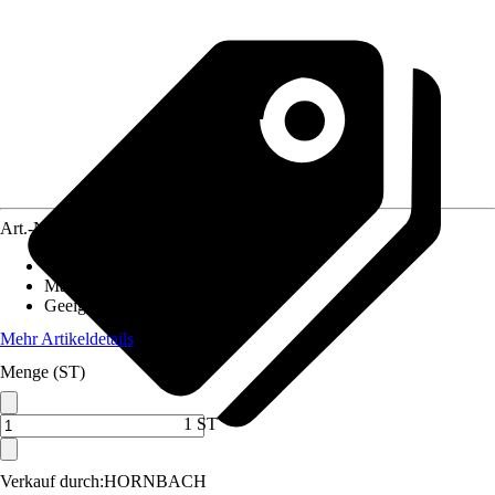
Art.-Nr.
12565275
Artikeltyp
:
Handschuh
Material
:
Kunststoff
Geeignet für
:
Lacke
Mehr Artikeldetails
Menge (ST)
1 ST
Verkauf durch:
HORNBACH