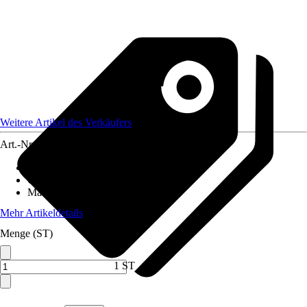
Weitere Artikel des Verkäufers
Art.-Nr.
12590590
Artikeltyp
:
Weihnachtsbaumkugel
Grundfarbe
:
Schwarz
Material
:
Filz
Mehr Artikeldetails
Menge (ST)
1 ST