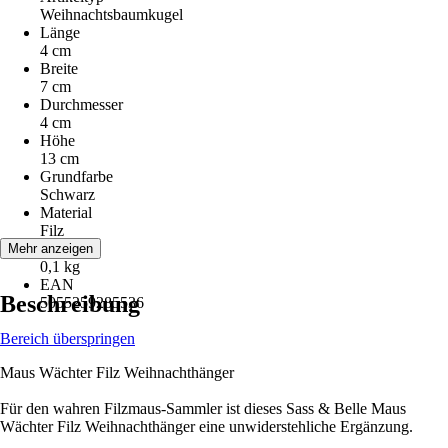
Weihnachtsbaumkugel
Länge
4 cm
Breite
7 cm
Durchmesser
4 cm
Höhe
13 cm
Grundfarbe
Schwarz
Material
Filz
Gewicht
Mehr anzeigen
0,1 kg
EAN
Beschreibung
5055259285536
Bereich überspringen
Maus Wächter Filz Weihnachthänger
Für den wahren Filzmaus-Sammler ist dieses Sass & Belle Maus
Wächter Filz Weihnachthänger eine unwiderstehliche Ergänzung.