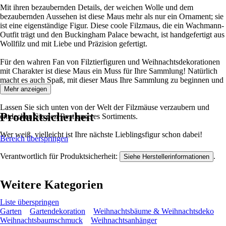
Mit ihren bezaubernden Details, der weichen Wolle und dem
bezaubernden Aussehen ist diese Maus mehr als nur ein Ornament; sie
ist eine eigenständige Figur. Diese coole Filzmaus, die ein Wachmann-
Outfit trägt und den Buckingham Palace bewacht, ist handgefertigt aus
Wollfilz und mit Liebe und Präzision gefertigt.
Für den wahren Fan von Filztierfiguren und Weihnachtsdekorationen
mit Charakter ist diese Maus ein Muss für Ihre Sammlung! Natürlich
macht es auch Spaß, mit dieser Maus Ihre Sammlung zu beginnen und
zu erweitern.
Mehr anzeigen
Lassen Sie sich unten von der Welt der Filzmäuse verzaubern und
Produktsicherheit
entdecken Sie den Rest unseres Sortiments.
Wer weiß, vielleicht ist Ihre nächste Lieblingsfigur schon dabei!
Bereich überspringen
Verantwortlich für Produktsicherheit:
.
Siehe Herstellerinformationen
Weitere Kategorien
Liste überspringen
Garten
Gartendekoration
Weihnachtsbäume & Weihnachtsdeko
Weihnachtsbaumschmuck
Weihnachtsanhänger