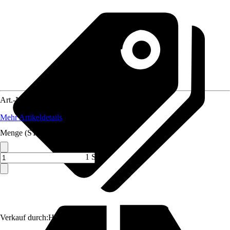
Art.-Nr.
5706370
Mehr Artikeldetails
Menge (ST)
1 ST
Verkauf durch:
HORNBACH