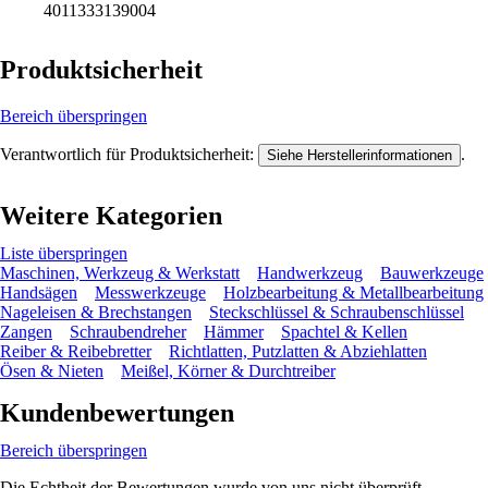
4011333139004
Produktsicherheit
Bereich überspringen
Verantwortlich für Produktsicherheit:
.
Siehe Herstellerinformationen
Weitere Kategorien
Liste überspringen
Maschinen, Werkzeug & Werkstatt
Handwerkzeug
Bauwerkzeuge
Handsägen
Messwerkzeuge
Holzbearbeitung & Metallbearbeitung
Nageleisen & Brechstangen
Steckschlüssel & Schraubenschlüssel
Zangen
Schraubendreher
Hämmer
Spachtel & Kellen
Reiber & Reibebretter
Richtlatten, Putzlatten & Abziehlatten
Ösen & Nieten
Meißel, Körner & Durchtreiber
Kundenbewertungen
Bereich überspringen
Die Echtheit der Bewertungen wurde von uns nicht überprüft.