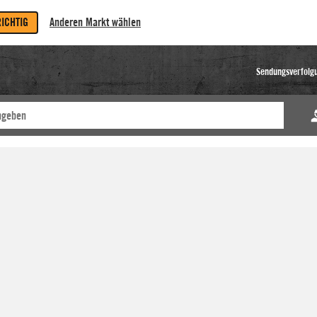
RICHTIG
Anderen Markt wählen
Sendungsverfolg