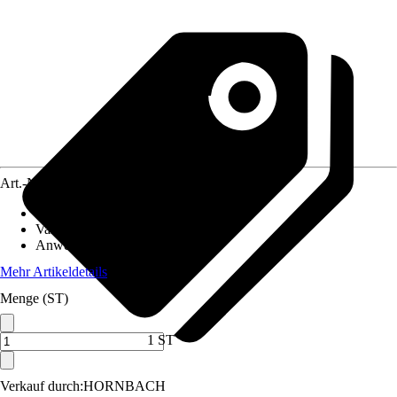
Art.-Nr.
5759058
Aussaatzeit
:
Februar, März, April, Mai
Variante
:
Blumen mehrjährig
Anwendungsbereich
:
Ziergarten
Mehr Artikeldetails
Menge (ST)
1 ST
Verkauf durch:
HORNBACH