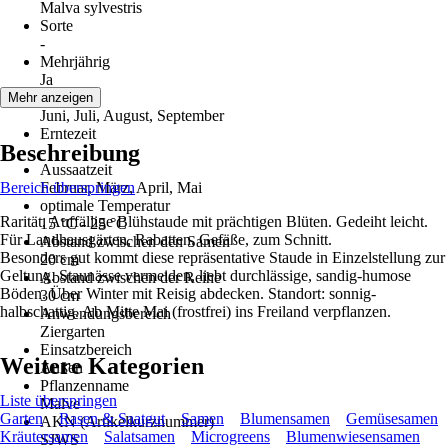
Malva sylvestris
Sorte
-
Mehrjährig
Ja
Blütezeit
Mehr anzeigen
Juni, Juli, August, September
Erntezeit
Beschreibung
-
Aussaatzeit
Bereich überspringen
Februar, März, April, Mai
optimale Temperatur
Rarität. Auffällige Blühstaude mit prächtigen Blüten. Gedeiht leicht.
15 °C - 25 °C
Für Landhausgärten, Rabatten, Gefäße, zum Schnitt.
Abstand zwischen den Samen
Besonders gut kommt diese repräsentative Staude in Einzelstellung zur
20 cm
Geltung. Staunässe vermeiden, liebt durchlässige, sandig-humose
Abstand zwischen der Reihe
Böden. Über Winter mit Reisig abdecken. Standort: sonnig-
30 cm
halbschattig. Ab Mitte Mai (frostfrei) ins Freiland verpflanzen.
Anwendungsbereich
Ziergarten
Einsatzbereich
Weitere Kategorien
Außen
Pflanzenname
Liste überspringen
Malve
Garten
Rasen & Saatgut
Samen
Blumensamen
Gemüsesamen
AKN (Artikelkurznummer)
Kräutersamen
Salatsamen
Microgreens
Blumenwiesensamen
SJWS