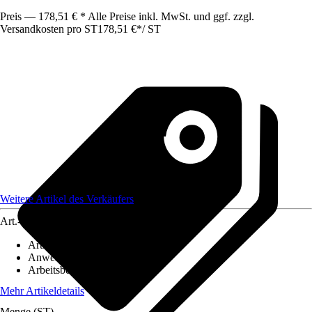
Preis — 178,51 € * Alle Preise inkl. MwSt. und ggf. zzgl.
Versandkosten pro ST
178,51 €
*
/
ST
Weitere Artikel des Verkäufers
Art.-Nr.
10339698
Artikeltyp
:
Thermodetektor
Anwendung
:
Messen
Arbeitsbereich
:
1 m - 1 m
Mehr Artikeldetails
Menge (ST)