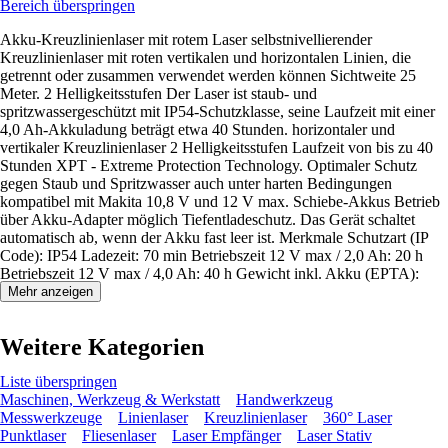
Bereich überspringen
Akku-Kreuzlinienlaser mit rotem Laser selbstnivellierender
Kreuzlinienlaser mit roten vertikalen und horizontalen Linien, die
getrennt oder zusammen verwendet werden können Sichtweite 25
Meter. 2 Helligkeitsstufen Der Laser ist staub- und
spritzwassergeschützt mit IP54-Schutzklasse, seine Laufzeit mit einer
4,0 Ah-Akkuladung beträgt etwa 40 Stunden. horizontaler und
vertikaler Kreuzlinienlaser 2 Helligkeitsstufen Laufzeit von bis zu 40
Stunden XPT - Extreme Protection Technology. Optimaler Schutz
gegen Staub und Spritzwasser auch unter harten Bedingungen
kompatibel mit Makita 10,8 V und 12 V max. Schiebe-Akkus Betrieb
über Akku-Adapter möglich Tiefentladeschutz. Das Gerät schaltet
automatisch ab, wenn der Akku fast leer ist. Merkmale Schutzart (IP
Code): IP54 Ladezeit: 70 min Betriebszeit 12 V max / 2,0 Ah: 20 h
Betriebszeit 12 V max / 4,0 Ah: 40 h Gewicht inkl. Akku (EPTA):
0,67 kg
Mehr anzeigen
Weitere Kategorien
Liste überspringen
Maschinen, Werkzeug & Werkstatt
Handwerkzeug
Messwerkzeuge
Linienlaser
Kreuzlinienlaser
360° Laser
Punktlaser
Fliesenlaser
Laser Empfänger
Laser Stativ