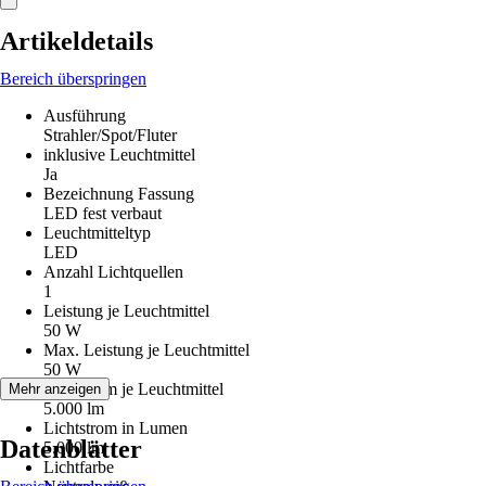
Artikeldetails
Bereich überspringen
Ausführung
Strahler/Spot/Fluter
inklusive Leuchtmittel
Ja
Bezeichnung Fassung
LED fest verbaut
Leuchtmitteltyp
LED
Anzahl Lichtquellen
1
Leistung je Leuchtmittel
50 W
Max. Leistung je Leuchtmittel
50 W
Lichtstrom je Leuchtmittel
Mehr anzeigen
5.000 lm
Lichtstrom in Lumen
Datenblätter
5.000 lm
Lichtfarbe