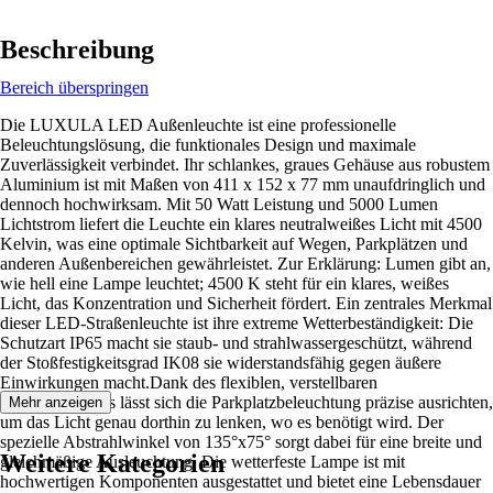
Beschreibung
Bereich überspringen
Die LUXULA LED Außenleuchte ist eine professionelle
Beleuchtungslösung, die funktionales Design und maximale
Zuverlässigkeit verbindet. Ihr schlankes, graues Gehäuse aus robustem
Aluminium ist mit Maßen von 411 x 152 x 77 mm unaufdringlich und
dennoch hochwirksam. Mit 50 Watt Leistung und 5000 Lumen
Lichtstrom liefert die Leuchte ein klares neutralweißes Licht mit 4500
Kelvin, was eine optimale Sichtbarkeit auf Wegen, Parkplätzen und
anderen Außenbereichen gewährleistet. Zur Erklärung: Lumen gibt an,
wie hell eine Lampe leuchtet; 4500 K steht für ein klares, weißes
Licht, das Konzentration und Sicherheit fördert. Ein zentrales Merkmal
dieser LED-Straßenleuchte ist ihre extreme Wetterbeständigkeit: Die
Schutzart IP65 macht sie staub- und strahlwassergeschützt, während
der Stoßfestigkeitsgrad IK08 sie widerstandsfähig gegen äußere
Einwirkungen macht.Dank des flexiblen, verstellbaren
Montagewinkels lässt sich die Parkplatzbeleuchtung präzise ausrichten,
Mehr anzeigen
um das Licht genau dorthin zu lenken, wo es benötigt wird. Der
spezielle Abstrahlwinkel von 135°x75° sorgt dabei für eine breite und
Weitere Kategorien
gleichmäßige Ausleuchtung. Die wetterfeste Lampe ist mit
hochwertigen Komponenten ausgestattet und bietet eine Lebensdauer