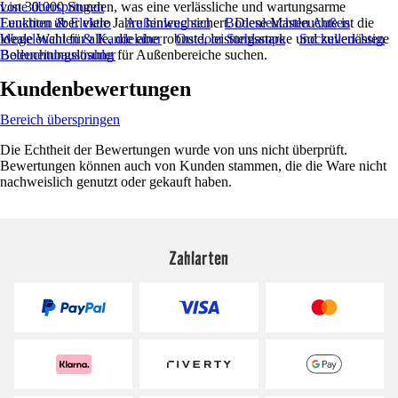
von 30.000 Stunden, was eine verlässliche und wartungsarme
Liste überspringen
Funktion über viele Jahre hinweg sichert. Diese Mastleuchte ist die
Leuchten & Elektro
Außenleuchten
Bodenleuchten Außen
ideale Wahl für alle, die eine robuste, leistungsstarke und zuverlässige
Wegeleuchten & Kandelaber
Outdoor Stehlampe
Sockelleuchten
Beleuchtungslösung für Außenbereiche suchen.
Bodeneinbaustrahler
Kundenbewertungen
Bereich überspringen
Die Echtheit der Bewertungen wurde von uns nicht überprüft.
Bewertungen können auch von Kunden stammen, die die Ware nicht
nachweislich genutzt oder gekauft haben.
Zahlarten