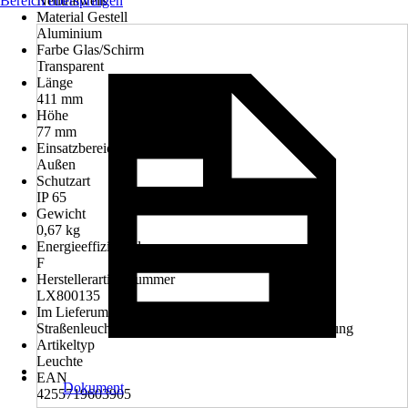
Bereich überspringen
Neutralweiß
Material Gestell
Aluminium
Farbe Glas/Schirm
Transparent
Länge
411 mm
Höhe
77 mm
Einsatzbereich
Außen
Schutzart
IP 65
Gewicht
0,67 kg
Energieeffizienzklasse
F
Herstellerartikelnummer
LX800135
Im Lieferumfang enthalten
Straßenleuchte, Montagematerial, Bedienungsanleitung
Artikeltyp
Leuchte
EAN
Dokument
4255719603905