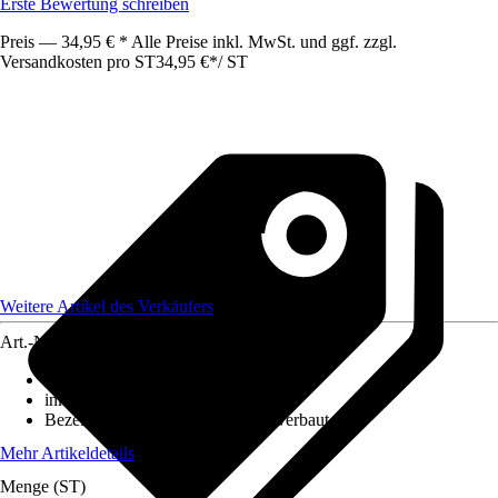
Erste Bewertung schreiben
Preis — 34,95 € * Alle Preise inkl. MwSt. und ggf. zzgl.
Versandkosten pro ST
34,95 €
*
/
ST
Weitere Artikel des Verkäufers
Art.-Nr.
12583221
Ausführung
:
Strahler/Spot/Fluter
inklusive Leuchtmittel
:
Ja
Bezeichnung Fassung
:
LED fest verbaut
Mehr Artikeldetails
Menge (ST)