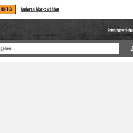
RICHTIG
Anderen Markt wählen
Sendungsverfolg