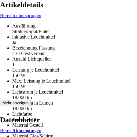
Artikeldetails
Bereich überspringen
Ausführung
Strahler/Spot/Fluter
inklusive Leuchtmittel
Ja
Bezeichnung Fassung
LED fest verbaut
Anzahl Lichtquellen
1
Leistung je Leuchtmittel
150 W
Max. Leistung je Leuchtmittel
150 W
Lichtstrom je Leuchtmittel
18.000 lm
Lichtstrom in Lumen
Mehr anzeigen
18.000 lm
Lichtfarbe
Datenblätter
Neutralweiß
Material Gestell
Bereich überspringen
Aluminium
Material Glas/Schirm