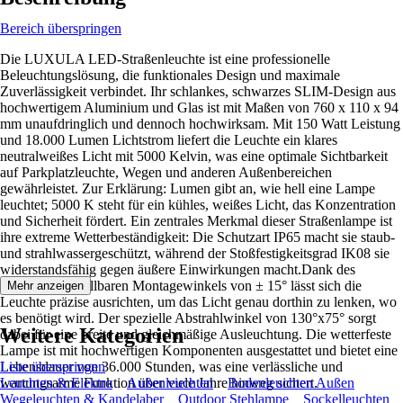
Bereich überspringen
Die LUXULA LED-Straßenleuchte ist eine professionelle
Beleuchtungslösung, die funktionales Design und maximale
Zuverlässigkeit verbindet. Ihr schlankes, schwarzes SLIM-Design aus
hochwertigem Aluminium und Glas ist mit Maßen von 760 x 110 x 94
mm unaufdringlich und dennoch hochwirksam. Mit 150 Watt Leistung
und 18.000 Lumen Lichtstrom liefert die Leuchte ein klares
neutralweißes Licht mit 5000 Kelvin, was eine optimale Sichtbarkeit
auf Parkplatzleuchte, Wegen und anderen Außenbereichen
gewährleistet. Zur Erklärung: Lumen gibt an, wie hell eine Lampe
leuchtet; 5000 K steht für ein kühles, weißes Licht, das Konzentration
und Sicherheit fördert. Ein zentrales Merkmal dieser Straßenlampe ist
ihre extreme Wetterbeständigkeit: Die Schutzart IP65 macht sie staub-
und strahlwassergeschützt, während der Stoßfestigkeitsgrad IK08 sie
widerstandsfähig gegen äußere Einwirkungen macht.Dank des
flexiblen, verstellbaren Montagewinkels von ± 15° lässt sich die
Mehr anzeigen
Leuchte präzise ausrichten, um das Licht genau dorthin zu lenken, wo
es benötigt wird. Der spezielle Abstrahlwinkel von 130°x75° sorgt
Weitere Kategorien
dabei für eine breite und gleichmäßige Ausleuchtung. Die wetterfeste
Lampe ist mit hochwertigen Komponenten ausgestattet und bietet eine
Lebensdauer von 36.000 Stunden, was eine verlässliche und
Liste überspringen
wartungsarme Funktion über viele Jahre hinweg sichert.
Leuchten & Elektro
Außenleuchten
Bodenleuchten Außen
Wegeleuchten & Kandelaber
Outdoor Stehlampe
Sockelleuchten