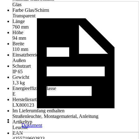
Glas
Farbe Glas/Schirm
Transparent
Länge
760 mm
Höhe
94 mm
Breite
110 mm
Einsatzbereich
Außen
Schutzart
IP 65
Gewicht
1,3 kg
Energieeffizienzklasse
E
Herstellerartikelnummer
LX800123
Im Lieferumfang enthalten
Straßenleuchte, Montagematerial, Anleitung
Artikeltyp
Dokument
Leuchte
EAN
4255719602823