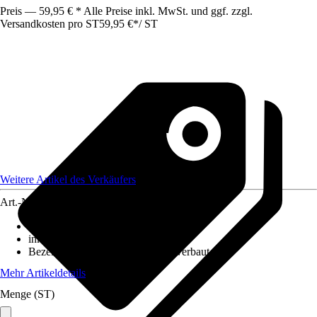
Preis — 59,95 € * Alle Preise inkl. MwSt. und ggf. zzgl.
Versandkosten pro ST
59,95 €
*
/
ST
Weitere Artikel des Verkäufers
Art.-Nr.
12579077
Ausführung
:
Strahler/Spot/Fluter
inklusive Leuchtmittel
:
Ja
Bezeichnung Fassung
:
LED fest verbaut
Mehr Artikeldetails
Menge (ST)