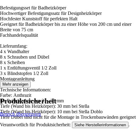
Befestigungsset für Badheizkörper
Hochwertiger Befestigungssatz für Designheizkörper
Hochfester Kunststoff für perfekten Halt
Geeignet für Badheizkörper bis zu einer Höhe von 200 cm und einer
Breite von 75 cm
Fachhandelsqualität
Lieferumfang:
4 x Wandhalter
8 x Schrauben und Dübel
8 x Scheiben
1 x Entlüftungsventil 1/2 Zoll
3 x Blindstopfen 1/2 Zoll
Montageanleitung
Mehr anzeigen
Technische Informationen:
Farbe: Anthrazit
Produktsicherheit
für Rohrdurchmesser 33 - 38 mm
Tiefe (Wand bis Heizkörper): 30 mm bei Stella
Tiefe (Wand bis Heizkörper): 10 mm bei Stella Doblo
Bereich überspringen
Tiefe Dübel sind nicht für die Montage in Trockenbauwänden geeignet
Verantwortlich für Produktsicherheit:
.
Siehe Herstellerinformationen