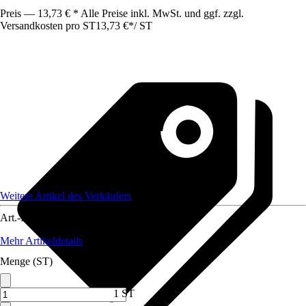
Preis — 13,73 € * Alle Preise inkl. MwSt. und ggf. zzgl.
Versandkosten pro ST
13,73 €
*
/
ST
Weitere Artikel des Verkäufers
Art.-Nr.
12349475
Mehr Artikeldetails
Menge (ST)
1 ST