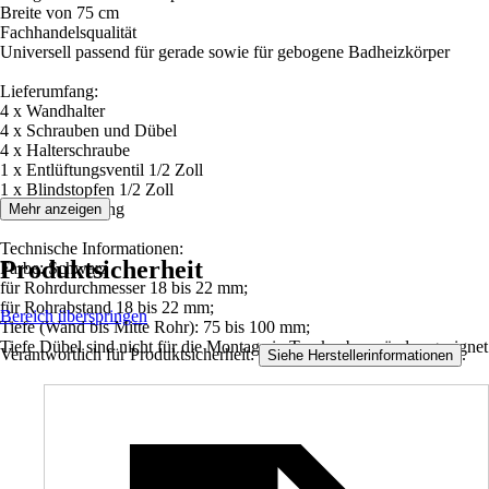
Breite von 75 cm
Fachhandelsqualität
Universell passend für gerade sowie für gebogene Badheizkörper
Lieferumfang:
4 x Wandhalter
4 x Schrauben und Dübel
4 x Halterschraube
1 x Entlüftungsventil 1/2 Zoll
1 x Blindstopfen 1/2 Zoll
Montageanleitung
Mehr anzeigen
Technische Informationen:
Produktsicherheit
Farbe: Schwarz
für Rohrdurchmesser 18 bis 22 mm;
für Rohrabstand 18 bis 22 mm;
Bereich überspringen
Tiefe (Wand bis Mitte Rohr): 75 bis 100 mm;
Tiefe Dübel sind nicht für die Montage in Trockenbauwänden geeignet
Verantwortlich für Produktsicherheit:
.
Siehe Herstellerinformationen