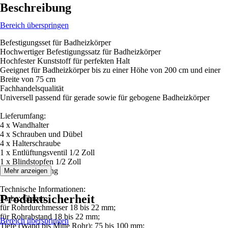
Beschreibung
Bereich überspringen
Befestigungsset für Badheizkörper
Hochwertiger Befestigungssatz für Badheizkörper
Hochfester Kunststoff für perfekten Halt
Geeignet für Badheizkörper bis zu einer Höhe von 200 cm und einer
Breite von 75 cm
Fachhandelsqualität
Universell passend für gerade sowie für gebogene Badheizkörper
Lieferumfang:
4 x Wandhalter
4 x Schrauben und Dübel
4 x Halterschraube
1 x Entlüftungsventil 1/2 Zoll
1 x Blindstopfen 1/2 Zoll
Montageanleitung
Mehr anzeigen
Technische Informationen:
Produktsicherheit
Farbe: Chrom
für Rohrdurchmesser 18 bis 22 mm;
für Rohrabstand 18 bis 22 mm;
Bereich überspringen
Tiefe (Wand bis Mitte Rohr): 75 bis 100 mm;