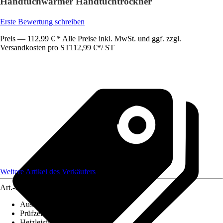
Handtuchwärmer Handtuchtrockner
Erste Bewertung schreiben
Preis — 112,99 € * Alle Preise inkl. MwSt. und ggf. zzgl.
Versandkosten pro ST
112,99 €
*
/
ST
Weitere Artikel des Verkäufers
Art.-Nr.
12121329
Ausführung
:
Handtuchwärmer
Prüfzeichen
:
CE-geprüft
Heizleistung
:
900 W