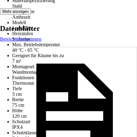
Materialspezifizierung
Stahl
Grundfarbe
Mehr anzeigen
Anthrazit
Modell
Datenblätter
LuxeBath
Heizstufen
Bereich überspringen
Stufenlos
Max. Betriebstemperatur
40 °C - 65 °C
Geeignet für Räume bis zu
7 m²
Montageart
Wandmontage
Funktionen
Thermostat
Tiefe
3 cm
Breite
75 cm
Höhe
120 cm
Schutzart
IPX4
Schutzklasse