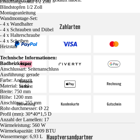
Entlüftungsventil 1/2 Zoll
Blindstopfen 1/2 Zoll
Montageanleitung
Wandmontage-Set:
- 4 x Wandhalter
Zahlarten
- 4 x Schrauben und Dübel
- 4 x Halterschraube
- 4 x Scheiben
Heizstab
Technische Informationen:
Badheizkörper
Anschlussart: Seitenanschluss
Ausführung: gerade
Farbe: Anthrazit
Material: Stahl
Breite: 750 mm
Höhe: 1200 mm
Anschlüsse: 255 mm
Rohr-durchmesser: Ø 22
Profil (mm): 30*40*1,5 D
Anzahl der Lamellen: 17
Wärmeleistung: 560 W
Wärmekapazität: 1909 BTU
Hauptversandpartner
Wassermenge: 6,93 L