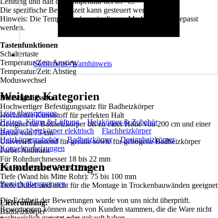
Leistung und hält die Temperatur bei 65 °C.
Die spezifische Betriebszeit kann gesteuert werden.
Hinweis: Die Temperatur kann in diesem Modus nicht angepasst
werden.
Tastenfunktionen
Schaltertaste
Temperatur/Zeit: Anstieg
Sicherheits-/Warnhinweis
Temperatur/Zeit: Abstieg
Moduswechsel
Weitere Kategorien
Befestigungssatz
Hochwertiger Befestigungssatz für Badheizkörper
Liste überspringen
Hochfester Kunststoff für perfekten Halt
Heizen, Klima & Lüftung
Heizkörper & Zubehör
Geeignet für Badheizkörper bis zu einer Höhe von 200 cm und einer
Handtuchheizkörper elektrisch
Flachheizkörper
Breite von 75 cm
Heizkörperzubehör
Badheizkörper
Designheizkörper
Universell passend für gerade sowie für gebogene Badheizkörper
Konvektorheizungen
Farbe: Anthrazit
Für Rohrdurchmesser 18 bis 22 mm
Kundenbewertungen
Für Rohrabstand 18 bis 22 mm
Tiefe (Wand bis Mitte Rohr): 75 bis 100 mm
Bereich überspringen
Tiefe Dübel sind nicht für die Montage in Trockenbauwänden geeignet
Die Echtheit der Bewertungen wurde von uns nicht überprüft.
Lieferumfang:
Bewertungen können auch von Kunden stammen, die die Ware nicht
Badheizkörper
nachweislich genutzt oder gekauft haben.