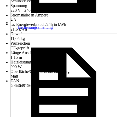
Schutzklasse I
Spannung
220 V - 240 V
Stromstärke in Ampere
4 A
ca. Energieverbrauch/24h in kWh
Bedienungsanleitung
21,6 kWh
Gewicht
11,05 kg
Prüfzeichen
CE-geprüft
Länge Anschlusskabel
1,15 m
Heizleistung
900 W
Oberfläche/Oberflächenbehandlung
Matt
EAN
4064649156777