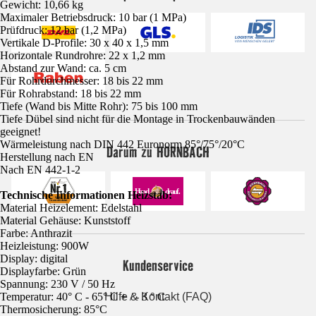
Gewicht: 10,66 kg
Maximaler Betriebsdruck: 10 bar (1 MPa)
Prüfdruck: 12 bar (1,2 MPa)
Vertikale D-Profile: 30 x 40 x 1,5 mm
Horizontale Rundrohre: 22 x 1,2 mm
Abstand zur Wand: ca. 5 cm
Für Rohrdurchmesser: 18 bis 22 mm
Für Rohrabstand: 18 bis 22 mm
Tiefe (Wand bis Mitte Rohr): 75 bis 100 mm
Tiefe Dübel sind nicht für die Montage in Trockenbauwänden
geeignet!
Wärmeleistung nach DIN 442 Euronorm 85°/75°/20°C
Darum zu HORNBACH
Herstellung nach EN
Nach EN 442-1-2
Technische Informationen Heizstab:
Material Heizelement: Edelstahl
Material Gehäuse: Kunststoff
Farbe: Anthrazit
Heizleistung: 900W
Display: digital
Kundenservice
Displayfarbe: Grün
Spannung: 230 V / 50 Hz
Hilfe & Kontakt (FAQ)
Temperatur: 40° C - 65° C + / - 3 ° C
Thermosicherung: 85°C