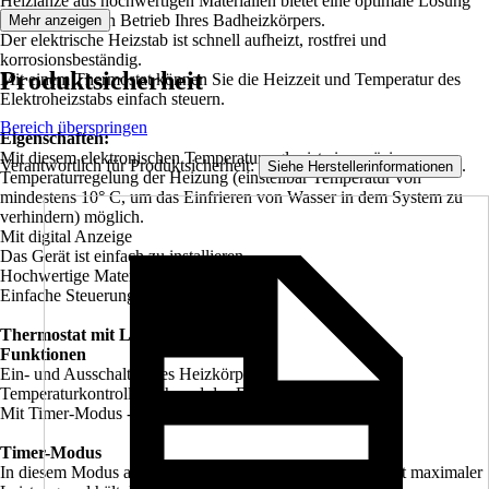
Heizlanze aus hochwertigen Materialien bietet eine optimale Lösung
zum elektrischen Betrieb Ihres Badheizkörpers.
Mehr anzeigen
Der elektrische Heizstab ist schnell aufheizt, rostfrei und
korrosionsbeständig.
Produktsicherheit
Mit einem Thermostat können Sie die Heizzeit und Temperatur des
Elektroheizstabs einfach steuern.
Bereich überspringen
Eigenschaften:
Mit diesem elektronischen Temperaturregler ist eine präzise
Verantwortlich für Produktsicherheit:
.
Siehe Herstellerinformationen
Temperaturregelung der Heizung (einstellbar Temperatur von
mindestens 10° C, um das Einfrieren von Wasser in dem System zu
verhindern) möglich.
Mit digital Anzeige
Das Gerät ist einfach zu installieren.
Hochwertige Materialien
Einfache Steuerung
Thermostat mit LCD-Display
Funktionen
Ein- und Ausschalten des Heizkörpers
Temperaturkontrolle während des Betriebs
Mit Timer-Modus - Schnelles Aufheizen
Timer-Modus
In diesem Modus arbeitet der Heizkörper eine Zeit lang mit maximaler