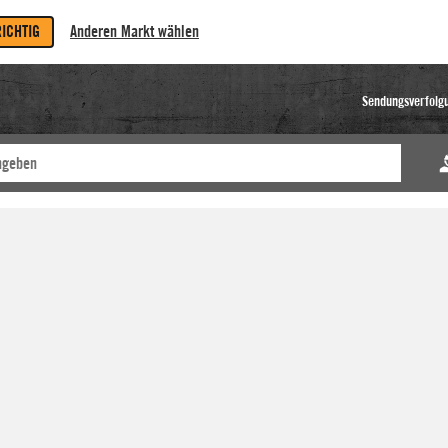
RICHTIG
Anderen Markt wählen
Sendungsverfolg